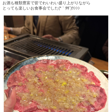
お酒も種類豊富で皆でわいわい盛り上がりながら
とっても
楽しいお食事会でした(*｀艸´)ｳｼｼｼ