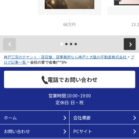
-
66万円
13.
神戸三宮のテナント・貸店舗・貸事務所なら神戸と大阪の不動産株式会社
>
ブ
ログ記事一覧
>
会社の皆で会食(^^)/✨
電話でお問い合わせ
営業時間:10:00~19:00
定休日: 日・祝
ホーム
会社概要
お問い合わせ
PCサイト