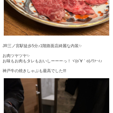
JR三ノ宮駅徒歩5分♪1階路面店
綺麗な内装✨
お肉ツヤツヤ✨
お味もお肉もタレも
おいしーーーっ！ヾ(o´∀｀o)ﾉﾜｧｰｨ♪
神戸牛の焼きしゃぶも最高でした!!!