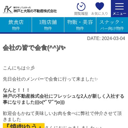
お気に入り
閲覧履歴
飲食店
1階店舗
物販・美容
スナック・
物件
物件
物件
バー向け物件
DATE: 2024-03-04
会社の皆で会食(^^)/✨
こんにちは☆彡
先日会社のメンバーで会食に行って来ました✨
なんと！！！
神戸の不動産株式会社にフレッシュな
2人が
新しく
入社する
事になりました(((o(*ﾟ▽ﾟ*)o)))
歓迎会もかねて
美味しいお肉を食べに
弊社で仲介させて頂
きました
『焼肉ゆう』
さん
に
おじゃましました～♪