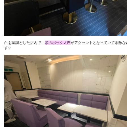
白を基
調とした店内で、
紫のボックス席
がアクセントとなっていて素敵な
す✨