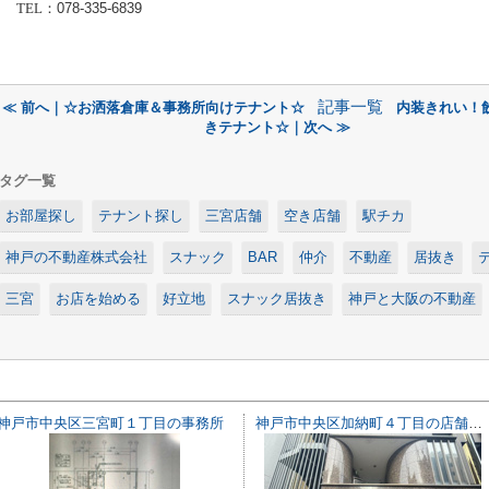
TEL
：
078-335-6839
記事一覧
≪ 前へ｜☆お洒落倉庫＆事務所向けテナント☆
内装きれい！
きテナント☆｜次へ ≫
タグ一覧
お部屋探し
テナント探し
三宮店舗
空き店舗
駅チカ
神戸の不動産株式会社
スナック
BAR
仲介
不動産
居抜き
三宮
お店を始める
好立地
スナック居抜き
神戸と大阪の不動産
神戸市中央区三宮町１丁目の事務所
神戸市中央区加納町４丁目の店舗一部