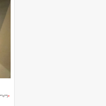
(*^o^*)
♥