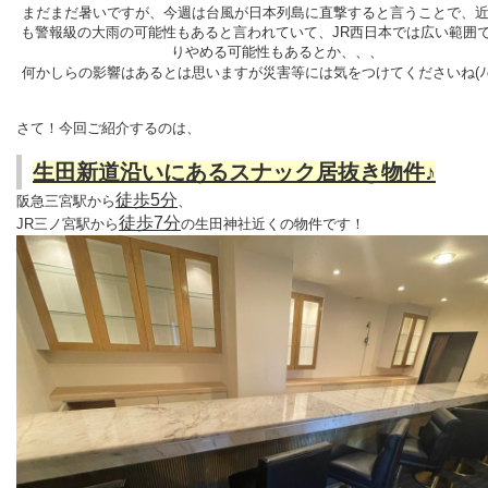
まだまだ暑いですが、今週は台風が日本列島に直撃すると言うことで、
も警報級の大雨の可能性もあると言われていて、JR西日本では広い範囲
りやめる可能性もあるとか、、、
何かしらの影響はあるとは思いますが災害等には気をつけてくださいね(ﾉω
さて！今回ご紹介するのは、
生田新道沿いにあるスナック居抜き物件♪
徒歩5分
阪急三宮駅から
、
徒歩7分
JR三ノ宮駅から
の生田神社近くの物件です！