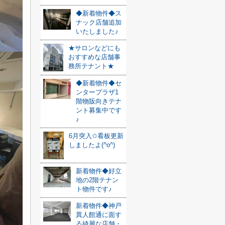
◆新着物件◆ス
ナック店舗追加
いたしました♪
★サロンなどにも
おすすめな店舗事
務所テナント★
◆新着物件◆セ
ンタープラザ1
階物販向きテナ
ント募集中です
♪
6月突入✩看板更新
しましたよ(^o^)
新着物件◆好立
地の2階テナン
ト物件です♪
新着物件◆神戸
異人館通に面す
る綺麗な店舗・