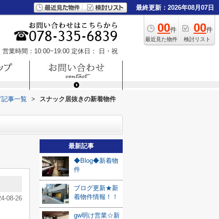
最終更新：2026年08月07日
00
00
件
件
最近見た物件
検討リスト
営業時間：10:00~19:00
定休日： 日・祝
グ記事一覧
>
スナック居抜きの新着物件
最新記事
◆Blog◆新着物
件
ブログ更新★新
着物件情報！！
24-08-26
gw明け営業☆新