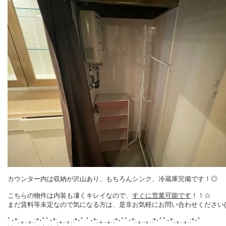
カウンター内は収納が沢山あり、もちろんシンク、冷蔵庫完備です！◎
こちらの物件は内装も凄くキレイなので、
すぐに営業可能です
！！☆
まだ賃料等未定なので気になる方は、是非お気軽にお問い合わせください
ﾟ･*:.｡..｡.:*･ﾟﾟ･*:.｡..｡.:*･ﾟ ﾟ･*:.｡..｡.:*･ﾟﾟ･*:.｡..｡.:*･ﾟﾟ･*:.｡..｡.:*･ﾟ