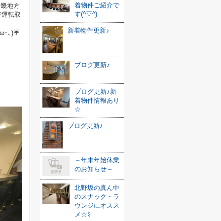
着物件ご紹介で
近畿地方
す(^▽^)
で運転取
新着物件更新♪
･､)☔
ブログ更新♪
ブログ更新♪新
着物件情報あり
☆
ブログ更新♪
～年末年始休業
のお知らせ～
北野坂の真ん中
のスナック・ラ
ウンジにオスス
メ☆ﾐ