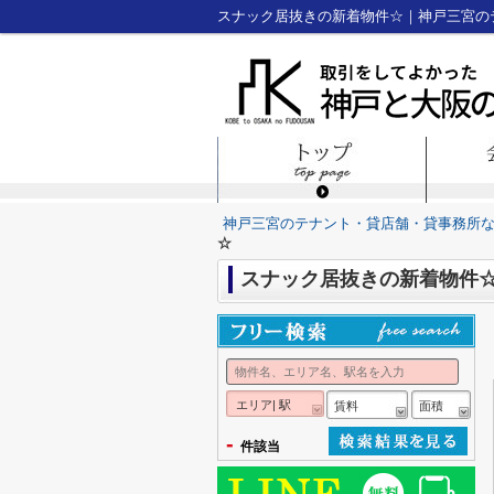
スナック居抜きの新着物件☆｜神戸三宮の
神戸三宮のテナント・貸店舗・貸事務所
☆
スナック居抜きの新着物件
エリア| 駅
賃料
面積
-
件該当