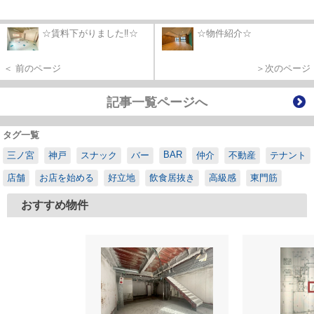
☆賃料下がりました‼☆
☆物件紹介☆
＜ 前のページ
＞次のページ
記事一覧ページへ
タグ一覧
BAR
三ノ宮
神戸
スナック
バー
仲介
不動産
テナント
店舗
お店を始める
好立地
飲食居抜き
高級感
東門筋
おすすめ物件