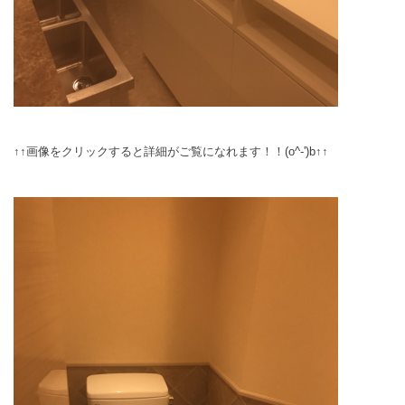
↑↑画像をクリックすると詳細がご覧になれます！！(o^-')b↑↑