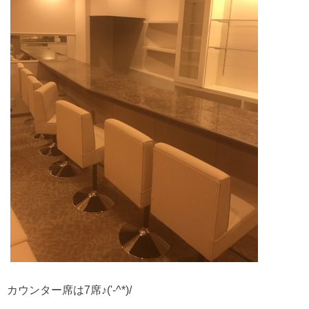
カウンター席は7席♪('-^*)/