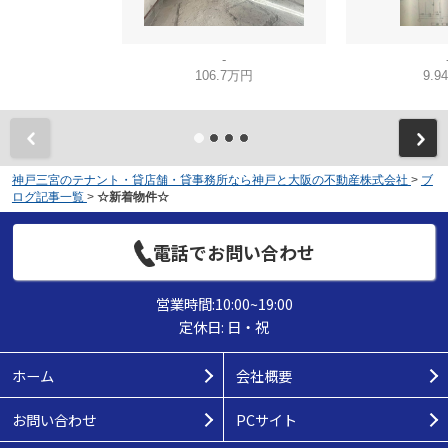
-
106.7万円
9.9
神戸三宮のテナント・貸店舗・貸事務所なら神戸と大阪の不動産株式会社
>
ブ
ログ記事一覧
>
☆新着物件☆
電話でお問い合わせ
営業時間:10:00~19:00
定休日: 日・祝
ホーム
会社概要
お問い合わせ
PCサイト