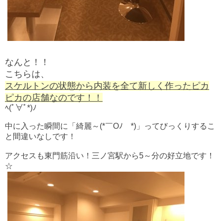
なんと！！
こちらは、
スケルトンの状態から内装を全て新しく作ったピカ
ピカの店舗なのです！！
ﾍ(ﾟ∀ﾟ*)ﾉ
中に入った瞬間に「綺麗～(*￣Oﾉ￣*)」ってびっくりするこ
と間違いなしです！
アクセスも東門筋沿い！三ノ宮駅から5～分の好立地です！
☆