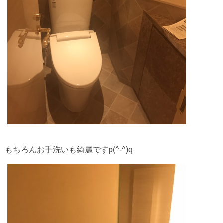
もちろんお手洗いも綺麗ですp(^-^)q