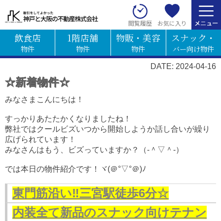
お気に入り
閲覧履歴
飲食店
1階店舗
物販・美容
スナック・
物件
物件
物件
バー向け物件
DATE: 2024-04-16
☆新着物件☆
みなさまこんにちは！
すっかりあたたかくなりましたね！
弊社ではクールビズいつから開始しようか話し合いが繰り
広げられています！
みなさんはもう、ビズっていますか？（‐＾▽＾‐）
では本日の物件紹介です！ヾ(＠°▽°＠)ﾉ
東門筋沿い‼三宮駅徒歩6分☆
内装全て新品のスナック向けテナン