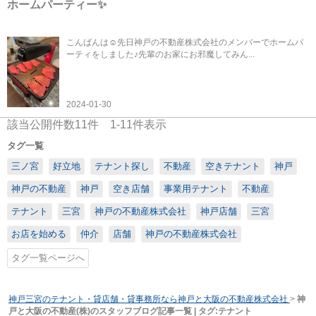
ホームパーティー✨
こんばんは☺先日神戸の不動産株式会社のメンバーでホームパ
ーティをしました♪先輩のお家にお邪魔してみん...
2024-01-30
該当公開件数
11
件
1-11
件表示
タグ一覧
三ノ宮
好立地
テナント探し
不動産
空きテナント
神戸
神戸の不動産
神戸
空き店舗
事業用テナント
不動産
テナント
三宮
神戸の不動産株式会社
神戸店舗
三宮
お店を始める
仲介
店舗
神戸の不動産株式会社
タグ一覧ページへ
神戸三宮のテナント・貸店舗・貸事務所なら神戸と大阪の不動産株式会社
>
神
戸と大阪の不動産(株)のスタッフブログ記事一覧 | タグ:テナント