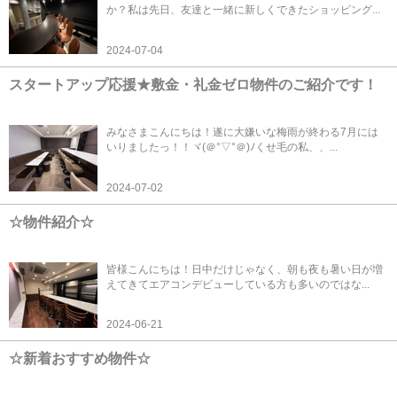
か？私は先日、友達と一緒に新しくできたショッピング...
2024-07-04
スタートアップ応援★敷金・礼金ゼロ物件のご紹介です！
みなさまこんにちは！遂に大嫌いな梅雨が終わる7月には
いりましたっ！！ヾ(＠°▽°＠)ﾉくせ毛の私、、...
2024-07-02
☆物件紹介☆
皆様こんにちは！日中だけじゃなく、朝も夜も暑い日が増
えてきてエアコンデビューしている方も多いのではな...
2024-06-21
☆新着おすすめ物件☆