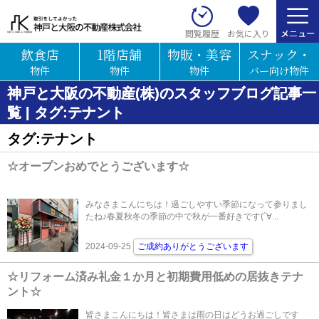
お気に入り
閲覧履歴
飲食店
1階店舗
物販・美容
スナック・
物件
物件
物件
バー向け物件
神戸と大阪の不動産(株)のスタッフブログ記事一
覧 | タグ:テナント
タグ:テナント
☆オープンおめでとうございます☆
みなさまこんにちは！過ごしやすい季節になって参りまし
たね♪春夏秋冬の季節の中で秋が一番好きです(´∀...
2024-09-25
ご成約ありがとうございます
☆リフォーム済み礼金１か月と初期費用低めの居抜きテナ
ント☆
皆さまこんにちは！皆さまは雨の日はどうお過ごしです