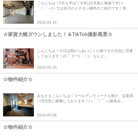
こんにちは！5月も半ば！今年は5月病と無縁です(＝
⌒▽⌒＝)✨では本日のイチオシ物件のご紹介です！美...
2024-05-15
☆家賃大幅ダウンしました！＆TikTok撮影風景☆
こんにちは！今日は朝からあいにくの雨ですが元気に営業
しております！γ(▽´ )ﾂヾ( ｀▽)ゞなんと...
2024-05-13
☆物件紹介☆
みなさまこんにちは！ゴールデンウィークも明け、従業員
一同元気に稼働しております！(＝⌒▽⌒＝)連休み...
2024-05-08
☆物件紹介☆