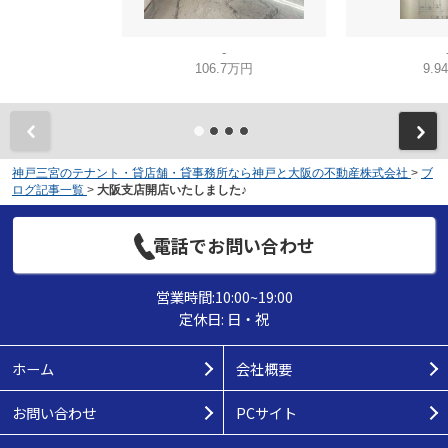
-
106.7万円
9.9
神戸三宮のテナント・貸店舗・貸事務所なら神戸と大阪の不動産株式会社
>
ブ
ログ記事一覧
>
大阪支店開店いたしました♪
電話でお問い合わせ
営業時間:10:00~19:00
定休日: 日・祝
ホーム
会社概要
お問い合わせ
PCサイト