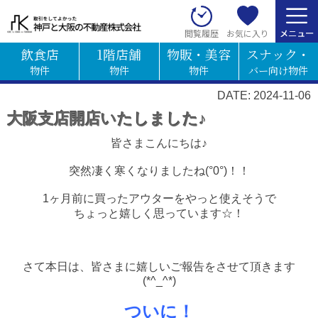
お気に入り
閲覧履歴
飲食店
1階店舗
物販・美容
スナック・
物件
物件
物件
バー向け物件
DATE: 2024-11-06
大阪支店開店いたしました♪
皆さまこんにちは♪
突然凄く寒くなりましたね(°0°)！！
1ヶ月前に買ったアウターをやっと使えそうで
ちょっと嬉しく思っています☆！
さて本日は、皆さまに嬉しいご報告をさせて頂きます
(*^_^*)
ついに！