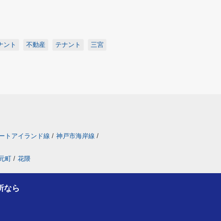
ナント
不動産
テナント
三宮
ートアイランド線
/
神戸市海岸線
/
元町
/
花隈
所なら