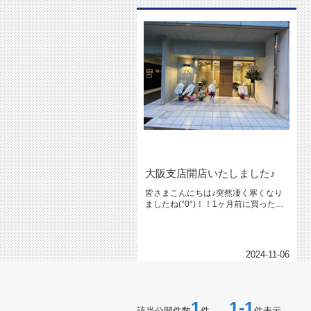
大阪支店開店いたしました♪
皆さまこんにちは♪突然凄く寒くなり
ましたね(°0°)！！1ヶ月前に買ったア
ウターをやっと使えそうでち...
2024-11-06
1
1-1
該当公開件数
件
件表示