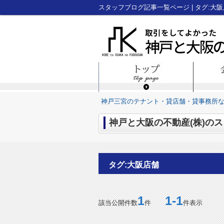
神戸三宮のテナント・貸店舗・貸事務所
神戸と大阪の不動産(株)のス
タグ:大阪店舗
1
1-1
該当公開件数
件
件表示