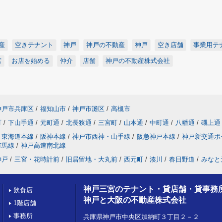
産
空きテナント
神戸
神戸の不動産
神戸
空き店舗
事業用テ
宮
お店を始める
仲介
店舗
神戸の不動産株式会社
神戸市兵庫区
/
福知山市
/
神戸市灘区
/
高槻市
町
/
下山手通
/
元町通
/
北長狭通
/
三宮町
/
山本通
/
中町通
/
八幡通
/
磯上通
東海道本線
/
阪神本線
/
神戸市西神・山手線
/
阪急神戸本線
/
神戸新交通ポ
有馬線
/
神戸高速南北線
神戸
/
三宮・花時計前
/
旧居留地・大丸前
/
西元町
/
湊川
/
春日野道
/
みなと
神戸三宮のテナント・貸店舗・貸事務
飲食店
神戸と大阪の不動産株式会社
1階店舗
事務所
兵庫県神戸市中央区加納町３丁目２－２