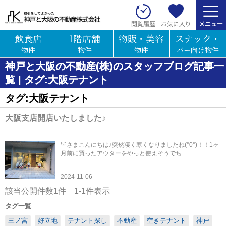
お気に入り
閲覧履歴
飲食店
1階店舗
物販・美容
スナック・
物件
物件
物件
バー向け物件
神戸と大阪の不動産(株)のスタッフブログ記事一
覧 | タグ:大阪テナント
タグ:大阪テナント
大阪支店開店いたしました♪
皆さまこんにちは♪突然凄く寒くなりましたね(°0°)！！1ヶ
月前に買ったアウターをやっと使えそうでち...
2024-11-06
該当公開件数
1
件
1-1
件表示
タグ一覧
三ノ宮
好立地
テナント探し
不動産
空きテナント
神戸