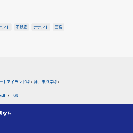
ナント
不動産
テナント
三宮
ートアイランド線
/
神戸市海岸線
/
元町
/
花隈
所なら