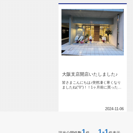
大阪支店開店いたしました♪
皆さまこんにちは♪突然凄く寒くなり
ましたね(°0°)！！1ヶ月前に買ったア
ウターをやっと使えそうでち...
2024-11-06
1
1-1
該当公開件数
件
件表示