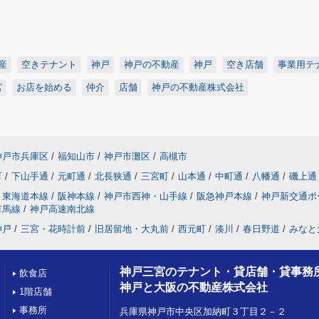
産
空きテナント
神戸
神戸の不動産
神戸
空き店舗
事業用テ
宮
お店を始める
仲介
店舗
神戸の不動産株式会社
神戸市兵庫区
/
福知山市
/
神戸市灘区
/
高槻市
町
/
下山手通
/
元町通
/
北長狭通
/
三宮町
/
山本通
/
中町通
/
八幡通
/
磯上通
東海道本線
/
阪神本線
/
神戸市西神・山手線
/
阪急神戸本線
/
神戸新交通ポ
有馬線
/
神戸高速南北線
神戸
/
三宮・花時計前
/
旧居留地・大丸前
/
西元町
/
湊川
/
春日野道
/
みなと
神戸三宮のテナント・貸店舗・貸事務
飲食店
神戸と大阪の不動産株式会社
1階店舗
事務所
兵庫県神戸市中央区加納町３丁目２－２