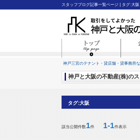
神戸三宮のテナント・貸店舗・貸事務所
神戸と大阪の不動産(株)のス
タグ:大阪
1
1-1
該当公開件数
件
件表示