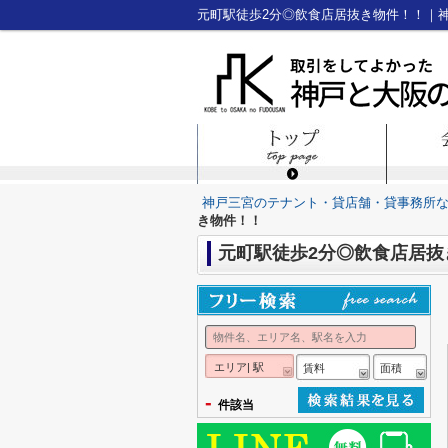
元町駅徒歩2分◎飲食店居抜き物件！！｜
神戸三宮のテナント・貸店舗・貸事務所
き物件！！
元町駅徒歩2分◎飲食店居抜
エリア| 駅
賃料
面積
-
件該当