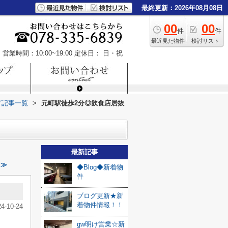
最終更新：2026年08月08日
00
00
件
件
最近見た物件
検討リスト
営業時間：10:00~19:00
定休日： 日・祝
グ記事一覧
>
元町駅徒歩2分◎飲食店居抜
最新記事
 ≫
◆Blog◆新着物
件
ブログ更新★新
着物件情報！！
24-10-24
gw明け営業☆新