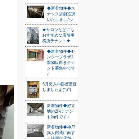
◆新着物件◆ス
ナック店舗追加
いたしました♪
★サロンなどにも
おすすめな店舗事
務所テナント★
◆新着物件◆セ
ンタープラザ1
階物販向きテナ
ント募集中です
♪
6月突入✩看板更新
しましたよ(^o^)
新着物件◆好立
地の2階テナン
ト物件です♪
新着物件◆神戸
異人館通に面す
る綺麗な店舗・