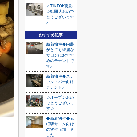
☆TIKTOK撮影
☆御開店おめで
とうございます
♪
おすすめ記事
新着物件◆内装
がとても綺麗な
サロンにおすす
めのテナントで
す♪
新着物件◆スナ
ック・バー向け
テナント♪
☆オープンおめ
でとうございま
す☆
◆新着物件◆元
町駅サロン向け
の物件追加しま
した！