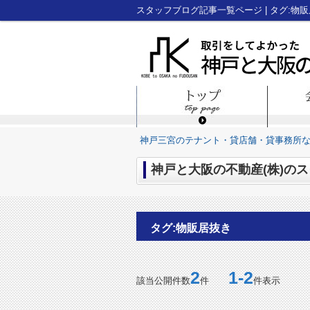
神戸三宮のテナント・貸店舗・貸事務所
神戸と大阪の不動産(株)のス
タグ:物販居抜き
2
1-2
該当公開件数
件
件表示