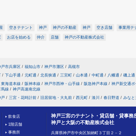
産
空きテナント
神戸
神戸の不動産
神戸
空き店舗
事業用テ
宮
お店を始める
仲介
店舗
神戸の不動産株式会社
神戸市兵庫区
/
福知山市
/
神戸市灘区
/
高槻市
町
/
下山手通
/
元町通
/
北長狭通
/
三宮町
/
山本通
/
中町通
/
八幡通
/
磯上通
東海道本線
/
阪神本線
/
神戸市西神・山手線
/
阪急神戸本線
/
神戸新交通ポ
有馬線
/
神戸高速南北線
神戸
/
三宮・花時計前
/
旧居留地・大丸前
/
西元町
/
湊川
/
春日野道
/
みなと
神戸三宮のテナント・貸店舗・貸事務
飲食店
神戸と大阪の不動産株式会社
1階店舗
事務所
兵庫県神戸市中央区加納町３丁目２－２