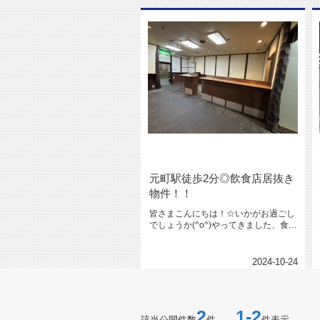
元町駅徒歩2分◎飲食店居抜き
物件！！
皆さまこんにちは！☆いかがお過ごし
でしょうか(^o^)やってきました、食欲
の秋♪世の中に美味しいもの...
2024-10-24
2
1-2
該当公開件数
件
件表示