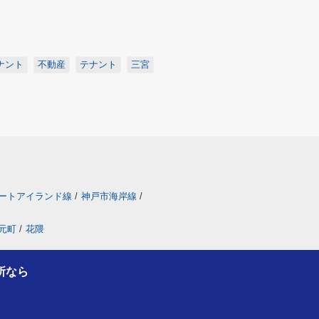
ナント
不動産
テナント
三宮
ートアイランド線
/
神戸市海岸線
/
元町
/
花隈
所なら