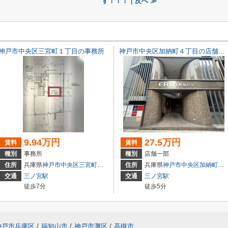
す！！！｜次へ ≫
神戸市中央区三宮町１丁目の事務所
神戸市中央区加納町４丁目の店舗一部
9.94万円
27.5万円
賃料
賃料
種別
事務所
種別
店舗一部
3
住所
兵庫県
神戸市中央区
三宮町
１丁目
住所
兵庫県
神戸市中央区
加納町
４丁
交通
三ノ宮駅
交通
三ノ宮駅
徒歩7分
徒歩5分
神戸市兵庫区
/
福知山市
/
神戸市灘区
/
高槻市