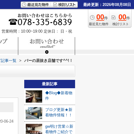
最終更新：2026年08月08日
00
00
件
件
最近見た物件
検討リスト
営業時間：10:00~19:00
定休日： 日・祝
グ記事一覧
>
バーの居抜き店舗です^^!！
最新記事
◆Blog◆新着物
件
ブログ更新★新
着物件情報！！
20-06-24
gw明け営業☆新
着物件ご紹介で