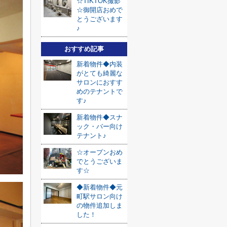
☆TIKTOK撮影
☆御開店おめで
とうございます
♪
おすすめ記事
新着物件◆内装
がとても綺麗な
サロンにおすす
めのテナントで
す♪
新着物件◆スナ
ック・バー向け
テナント♪
☆オープンおめ
でとうございま
す☆
◆新着物件◆元
町駅サロン向け
の物件追加しま
した！