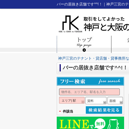
バーの居抜き店舗です^^!！｜神戸三宮の
神戸三宮のテナント・貸店舗・貸事務所
バーの居抜き店舗です^^!！
エリア| 駅
賃料
面積
-
件該当