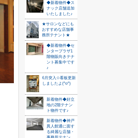
◆新着物件◆ス
ナック店舗追加
いたしました♪
★サロンなどにも
おすすめな店舗事
務所テナント★
◆新着物件◆セ
ンタープラザ1
階物販向きテナ
ント募集中です
♪
6月突入✩看板更新
しましたよ(^o^)
新着物件◆好立
地の2階テナン
ト物件です♪
新着物件◆神戸
異人館通に面す
る綺麗な店舗・
事務所テナン