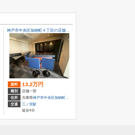
神戸市中央区加納町４丁目の店舗一部
13.2万円
賃料
種別
店舗一部
目7-8
住所
兵庫県
神戸市中央区
加納町
４丁目9-29
交通
三ノ宮駅
徒歩4分