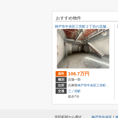
おすすめ物件
神戸市中央区三宮町２丁目の店舗一部
106.7万円
賃料
種別
店舗一部
住所
兵庫県
神戸市中央区
三宮町
２丁目9-
交通
三ノ宮駅
徒歩7分
市区町村から探す
神戸市中央区
/