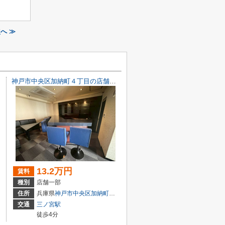
へ ≫
神戸市中央区加納町４丁目の店舗一部
13.2万円
賃料
種別
店舗一部
目7-8
住所
兵庫県
神戸市中央区
加納町
４丁目9-29
交通
三ノ宮駅
徒歩4分