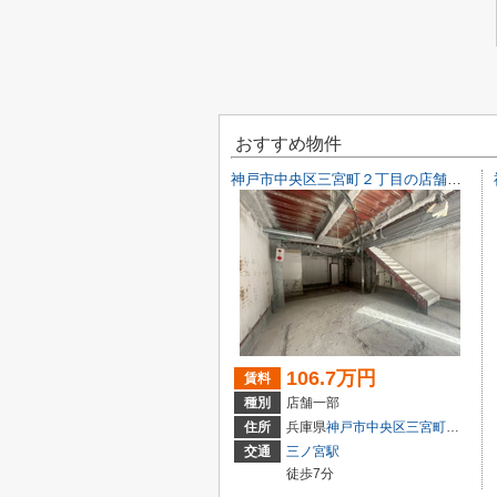
おすすめ物件
神戸市中央区三宮町２丁目の店舗一部
106.7万円
賃料
種別
店舗一部
住所
兵庫県
神戸市中央区
三宮町
２丁目9-
交通
三ノ宮駅
徒歩7分