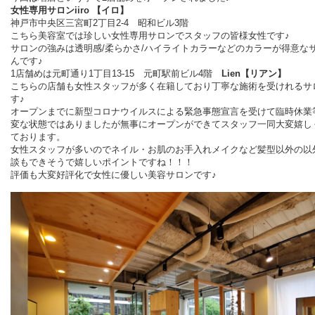
女性専用サロンiiro 【イロ】
神戸市中央区三宮町2丁目2-4 昭和ビル3階
こちら美容室では珍しい女性専用サロンでスタッフの皆様女性です♪
サロンの強みは透明感/柔らかさ/ハイライトカラーなどのカラーが得意な
んです♪
1店舗めは元町通り1丁目13-15 元町駅前ビル4階
Lien【リアン】
こちらの店舗も女性スタッフが多く在籍しており丁寧な施術を受けれるサ
す♪
オープンまでに新型コロナウイルスによる緊急事態宣言を受けて臨時休業
変な状態ではありましたが無事にオープンができてスタッフ一同大変嬉し
ております。
女性スタッフが多いのでネイル・お肌のお手入れメイクなど髪型以外の以
談もできそうで嬉しいポイントですね！！！
評価も大変好評化で女性に優しい美容サロンです♪