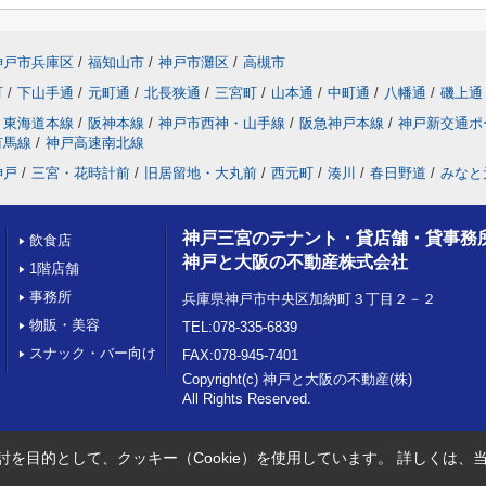
神戸市兵庫区
/
福知山市
/
神戸市灘区
/
高槻市
町
/
下山手通
/
元町通
/
北長狭通
/
三宮町
/
山本通
/
中町通
/
八幡通
/
磯上通
東海道本線
/
阪神本線
/
神戸市西神・山手線
/
阪急神戸本線
/
神戸新交通ポ
有馬線
/
神戸高速南北線
神戸
/
三宮・花時計前
/
旧居留地・大丸前
/
西元町
/
湊川
/
春日野道
/
みなと
神戸三宮のテナント・貸店舗・貸事務
飲食店
神戸と大阪の不動産株式会社
1階店舗
事務所
兵庫県神戸市中央区加納町３丁目２－２
物販・美容
TEL:078-335-6839
スナック・バー向け
FAX:078-945-7401
Copyright(c) 神戸と大阪の不動産(株)
All Rights Reserved.
を目的として、クッキー（Cookie）を使用しています。
詳しくは、