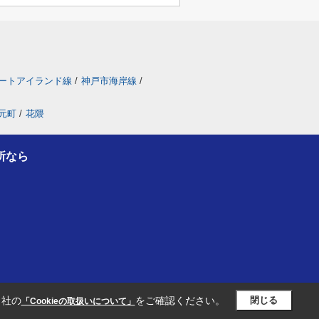
ートアイランド線
/
神戸市海岸線
/
元町
/
花隈
所なら
当社の
をご確認ください。
閉じる
「Cookieの取扱いについて」