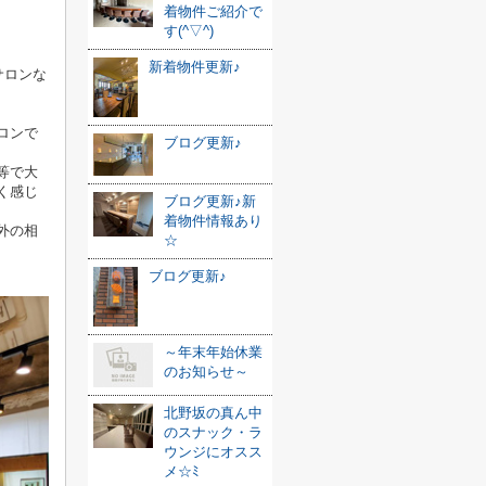
着物件ご紹介で
す(^▽^)
新着物件更新♪
サロンな
ロンで
ブログ更新♪
等で大
く感じ
ブログ更新♪新
着物件情報あり
外の相
☆
ブログ更新♪
～年末年始休業
のお知らせ～
北野坂の真ん中
のスナック・ラ
ウンジにオスス
メ☆ﾐ