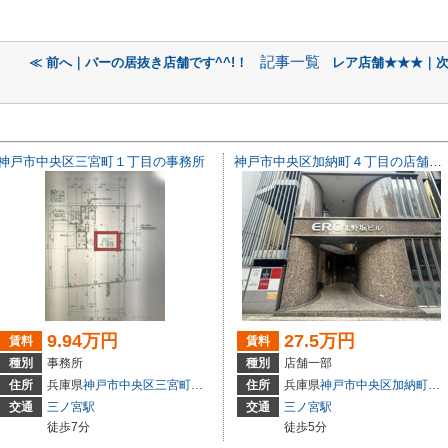
記事一覧
≪ 前へ｜バーの居抜き店舗です^^!！
レア店舗★★★｜次
神戸市中央区三宮町１丁目の事務所
神戸市中央区加納町４丁目の店舗一部
9.94万円
27.5万円
賃料
賃料
種別
事務所
種別
店舗一部
3
住所
兵庫県
神戸市中央区
三宮町
１丁目
住所
兵庫県
神戸市中央区
加納町
４丁
交通
三ノ宮駅
交通
三ノ宮駅
徒歩7分
徒歩5分