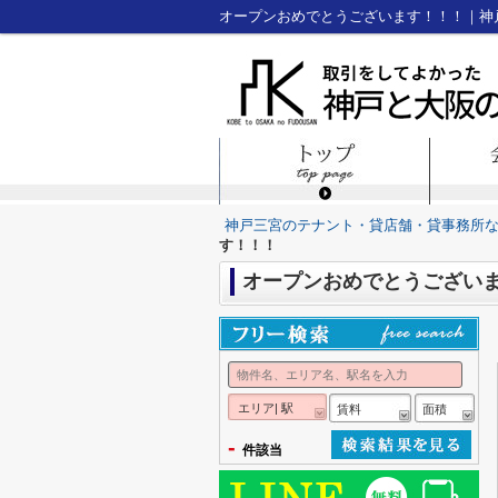
オープンおめでとうございます！！！｜神
神戸三宮のテナント・貸店舗・貸事務所
す！！！
オープンおめでとうござい
エリア| 駅
賃料
面積
-
件該当