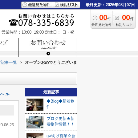
最終更新：2026年08月07日
00
00
件
件
最近見た物件
検討リスト
営業時間：10:00~19:00
定休日： 日・祝
グ記事一覧
>
オープンおめでとうございま
最新記事
へ ≫
◆Blog◆新着物
件
ブログ更新★新
着物件情報！！
20-06-26
gw明け営業☆新