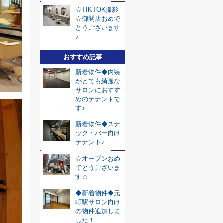
☆TIKTOK撮影
☆御開店おめで
とうございます
♪
おすすめ記事
新着物件◆内装
がとても綺麗な
サロンにおすす
めのテナントで
す♪
新着物件◆スナ
ック・バー向け
テナント♪
☆オープンおめ
でとうございま
す☆
◆新着物件◆元
町駅サロン向け
の物件追加しま
した！