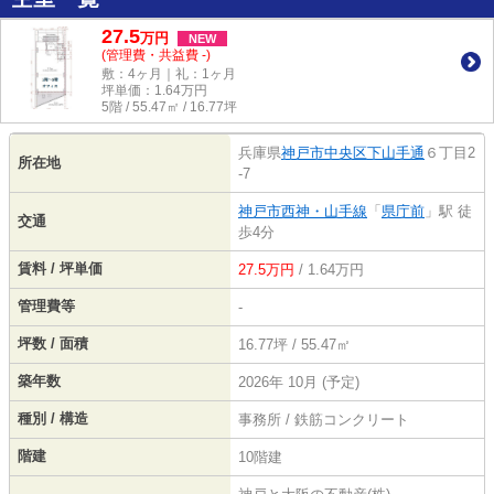
27.5
万
円
NEW
(管理費・共益費 -)
敷：4ヶ月｜礼：1ヶ月
坪単価：
1.64
万円
5階 / 55.47㎡ / 16.77坪
兵庫県
神戸市中央区
下山手通
６丁目2
所在地
-7
神戸市西神・山手線
「
県庁前
」駅 徒
交通
歩4分
賃料 / 坪単価
27.5万円
/ 1.64万円
管理費等
-
坪数 / 面積
16.77坪 / 55.47㎡
築年数
2026年 10月 (予定)
種別 / 構造
事務所 / 鉄筋コンクリート
階建
10階建