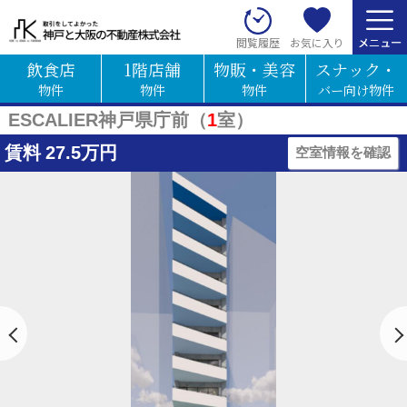
お気に入り
閲覧履歴
飲食店
1階店舗
物販・美容
スナック・
物件
物件
物件
バー向け物件
ESCALIER神戸県庁前（
1
室）
賃料
27.5万円
空室情報を確認