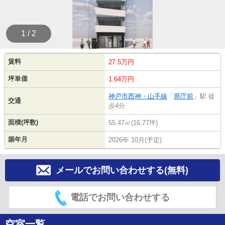
1 / 2
賃料
27.5万円
坪単価
1.64万円
神戸市西神・山手線
「
県庁前
」駅 徒
交通
歩4分
面積(坪数)
55.47㎡(16.77坪)
築年月
2026年 10月(予定)
メールでお問い合わせする(無料)
電話でお問い合わせする
空室一覧