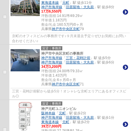
東海道本線
「
元町
」駅 徒歩11分
神戸市海岸線
「
旧居留地・大丸前
」駅 徒歩8分
17
万
6,550
円
坪数/面積:
14.91坪/49.29㎡
坪単価:
1.18
万円
敷金/礼金:
160.5万円/0ヶ月
兵庫県
神戸市中央区
京町
79
京町のオフィスビルの事務所です♪９月末退去予定☆ぜひお気軽にお問い
合わせください♪
賃貸｜事務所
神戸市中央区京町の事務所
神戸市海岸線
「
三宮・花時計前
」駅 徒歩5分
神戸市海岸線
「
旧居留地・大丸前
」駅 徒歩6分
34
万
3,200
円
坪数/面積:
24.00坪/79.33㎡
坪単価:
1.43
万円
敷金/礼金:
6ヶ月/0ヶ月
兵庫県
神戸市中央区
京町
71
三宮・花時計前駅から徒歩5分！オシャレな京町エリアにあるオフィスビ
ル◎
賃貸｜事務所
神戸元町ユニオンビル
阪神本線
「
元町
」駅 徒歩2分
神戸市海岸線
「
旧居留地・大丸前
」駅 徒歩1分
東海道本線
「
元町
」駅 徒歩2分
39
万
7,000
円
坪数/面積:
27.76坪/91.76㎡