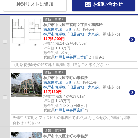
検討リストに追加
お問い合わせ
賃貸｜事務所
神戸市中央区三宮町２丁目の事務所
東海道本線
「
元町
」駅 徒歩5分
神戸市海岸線
「
旧居留地・大丸前
」駅 徒歩2分
16
万
5,000
円
坪数/面積:
14.62坪/48.35㎡
坪単価:
1.13
万円
敷金/礼金:
-/0ヶ月
兵庫県
神戸市中央区
三宮町
２丁目9-2
元町駅徒歩5分の好立地！事務所等用途はご相談ください♪
賃貸｜事務所
神戸市中央区京町の事務所
東海道本線
「
元町
」駅 徒歩11分
神戸市海岸線
「
旧居留地・大丸前
」駅 徒歩8分
13
万
130
円
坪数/面積:
8.77坪/29.01㎡
坪単価:
1.48
万円
敷金/礼金:
118.3万円/0ヶ月
兵庫県
神戸市中央区
京町
79
改修中の京町オフィスビルの事務所です♪礼金なし☆ぜひお気軽にお問い
合わせください♪
賃貸｜事務所
神戸市中央区京町の事務所