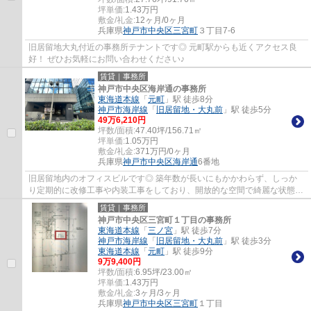
坪単価:
1.43
万円
敷金/礼金:
12ヶ月/0ヶ月
兵庫県
神戸市中央区
三宮町
３丁目7-6
旧居留地大丸付近の事務所テナントです◎ 元町駅からも近くアクセス良
好！ ぜひお気軽にお問い合わせください♪
賃貸｜事務所
神戸市中央区海岸通の事務所
東海道本線
「
元町
」駅 徒歩8分
神戸市海岸線
「
旧居留地・大丸前
」駅 徒歩5分
49
万
6,210
円
坪数/面積:
47.40坪/156.71㎡
坪単価:
1.05
万円
敷金/礼金:
371万円/0ヶ月
兵庫県
神戸市中央区
海岸通
6番地
旧居留地内のオフィスビルです◎ 築年数が長いにもかかわらず、しっか
り定期的に改修工事や内装工事をしており、開放的な空間で綺麗な状態に
保たれております！
賃貸｜事務所
神戸市中央区三宮町１丁目の事務所
東海道本線
「
三ノ宮
」駅 徒歩7分
神戸市海岸線
「
旧居留地・大丸前
」駅 徒歩3分
東海道本線
「
元町
」駅 徒歩9分
9
万
9,400
円
坪数/面積:
6.95坪/23.00㎡
坪単価:
1.43
万円
敷金/礼金:
3ヶ月/3ヶ月
兵庫県
神戸市中央区
三宮町
１丁目