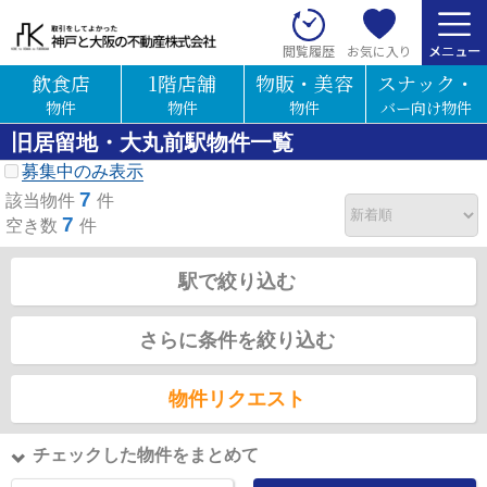
お気に入り
閲覧履歴
飲食店
1階店舗
物販・美容
スナック・
物件
物件
物件
バー向け物件
旧居留地・大丸前駅物件一覧
募集中のみ表示
7
該当物件
件
7
空き数
件
駅で絞り込む
さらに条件を絞り込む
物件リクエスト
チェックした物件をまとめて