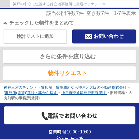
神戸の中心に位置する好立地事務所に最適のテナント☆
該当公開件数
7
件 空き数
7
件
1-7
件表示
チェックした物件をまとめて
検討リストに追加
お問い合わせ
さらに条件を絞り込む
物件リクエスト
神戸三宮のテナント・貸店舗・貸事務所なら神戸と大阪の不動産株式会社
>
(事務所(賃貸))路線・駅から探す
>
神戸市交通局神戸市海岸線
>
旧居留地・大
丸前駅の事務所(賃貸)
電話でお問い合わせ
営業時間:10:00~19:00
定休日: 日・祝