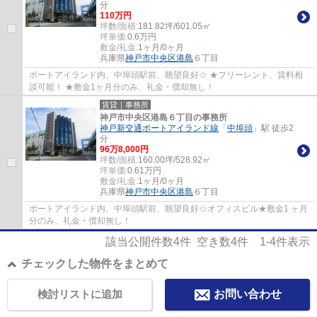
分
110
万円
坪数/面積:
181.82坪/601.05㎡
坪単価:
0.6
万円
敷金/礼金:
1ヶ月/0ヶ月
兵庫県
神戸市中央区
港島
６丁目
ポートアイランド内、中埠頭駅前、眺望良好☆ ★フリーレント、賃料相
談可能！ ★敷金1ヶ月分のみ、礼金・償却無し！
賃貸｜事務所
神戸市中央区港島６丁目の事務所
神戸新交通ポートアイランド線
「
中埠頭
」駅 徒歩2
分
96
万
8,000
円
坪数/面積:
160.00坪/528.92㎡
坪単価:
0.61
万円
敷金/礼金:
1ヶ月/0ヶ月
兵庫県
神戸市中央区
港島
６丁目
ポートアイランド内、中埠頭駅前、眺望良好☆オフィスビル★敷金1 ヶ月
分のみ、礼金・償却無し！
該当公開件数
4
件 空き数
4
件
1-4
件表示
チェックした物件をまとめて
検討リストに追加
お問い合わせ