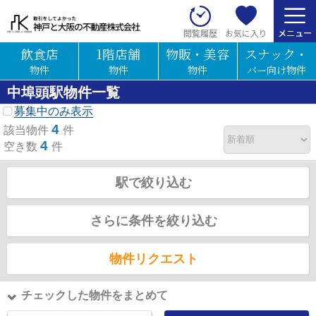
お気に入り
閲覧履歴
飲食店
1階店舗
物販・美容
スナック・
物件
物件
物件
バー向け物件
中埠頭駅物件一覧
募集中のみ表示
4
該当物件
件
4
空き数
件
駅で絞り込む
さらに条件を絞り込む
物件リクエスト
チェックした物件をまとめて