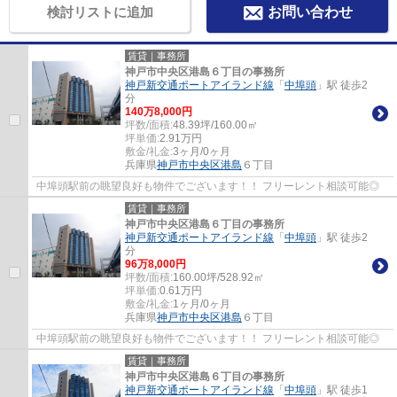
検討リストに追加
お問い合わせ
賃貸｜事務所
神戸市中央区港島６丁目の事務所
神戸新交通ポートアイランド線
「
中埠頭
」駅 徒歩2
分
140
万
8,000
円
坪数/面積:
48.39坪/160.00㎡
坪単価:
2.91
万円
敷金/礼金:
3ヶ月/0ヶ月
兵庫県
神戸市中央区
港島
６丁目
中埠頭駅前の眺望良好も物件でございます！！ フリーレント相談可能◎
賃貸｜事務所
神戸市中央区港島６丁目の事務所
神戸新交通ポートアイランド線
「
中埠頭
」駅 徒歩2
分
96
万
8,000
円
坪数/面積:
160.00坪/528.92㎡
坪単価:
0.61
万円
敷金/礼金:
1ヶ月/0ヶ月
兵庫県
神戸市中央区
港島
６丁目
中埠頭駅前の眺望良好も物件でございます！！ フリーレント相談可能◎
賃貸｜事務所
神戸市中央区港島６丁目の事務所
神戸新交通ポートアイランド線
「
中埠頭
」駅 徒歩1