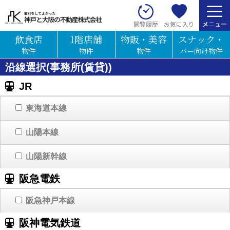
お気に入り
閲覧履歴
飲食店
1階店舗
物販・美容
スナック・
物件
物件
物件
バー向け物件
沿線選択(事務所(賃貸))
JR
東海道本線
山陽本線
山陽新幹線
阪急電鉄
阪急神戸本線
阪神電気鉄道