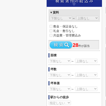
▼賃料
～
敷金・保証金なし
礼金・敷引なし
共益費・管理費込み
28
件が該当
面積
～
坪数
～
坪単価
～
駅からの徒歩