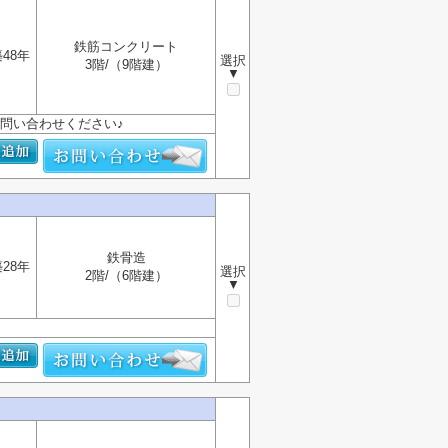
鉄筋コンクリート
48年
選択
3階/（9階建）
▼
問い合わせください♪
鉄骨造
28年
選択
2階/（6階建）
▼