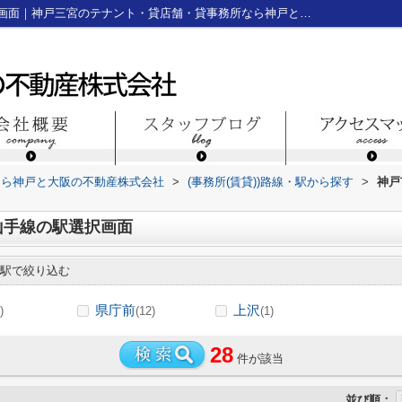
神戸市交通局神戸市西神・山手線の駅選択画面｜神戸三宮のテナント・貸店舗・貸事務所なら神戸と大阪の不動産株式会社
なら神戸と大阪の不動産株式会社
>
(事務所(賃貸))路線・駅から探す
>
神戸
山手線の駅選択画面
駅で絞り込む
県庁前
上沢
)
(12)
(1)
28
件が該当
並び順：