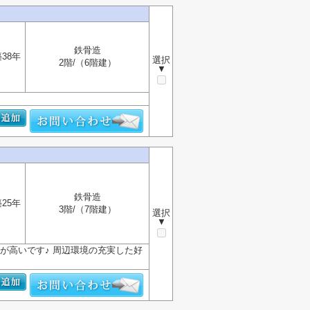
鉄骨造
38年
選択
2階/（6階建）
▼
鉄骨造
25年
3階/（7階建）
選択
▼
が高いです♪ 周辺環境の充実した好