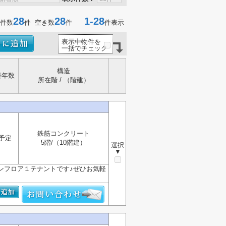
28
28
1-28
件数
件 空き数
件
件表示
表示中物件を
一括でチェック
構造
築年数
所在階 / （階建）
鉄筋コンクリート
予定
5階/（10階建）
選択
▼
ワンフロア１テナントです♪ぜひお気軽