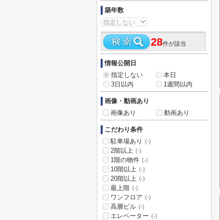
築年数
28
件が該当
情報公開日
指定しない
本日
3日以内
1週間以内
画像・動画あり
画像あり
動画あり
こだわり条件
駐車場あり
(-)
2階以上
(-)
1階の物件
(-)
10階以上
(-)
20階以上
(-)
最上階
(-)
ワンフロア
(-)
高層ビル
(-)
エレベーター
(-)