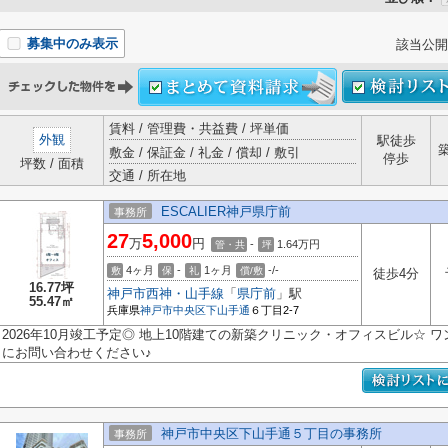
募集中のみ表示
該当公開
賃料 / 管理費・共益費 / 坪単価
外観
駅徒歩
敷金 / 保証金 / 礼金 / 償却 / 敷引
停歩
坪数 / 面積
交通 / 所在地
ESCALIER神戸県庁前
事務所
27
5,000
万
円
-
1.64
万円
管・共
坪
4ヶ月
-
1ヶ月
-/-
敷
保
礼
償/敷
徒歩4分
16.77坪
神戸市西神・山手線
「
県庁前
」駅
55.47㎡
兵庫県
神戸市中央区
下山手通
６丁目2-7
2026年10月竣工予定◎ 地上10階建ての新築クリニック・オフィスビル☆ 
にお問い合わせください♪
神戸市中央区下山手通５丁目の事務所
事務所