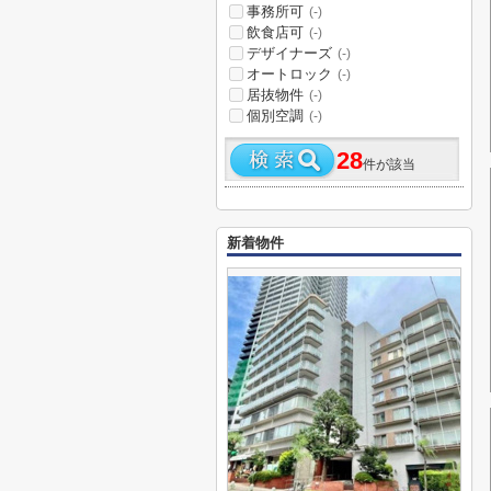
事務所可
(-)
飲食店可
(-)
デザイナーズ
(-)
オートロック
(-)
居抜物件
(-)
個別空調
(-)
28
件が該当
新着物件