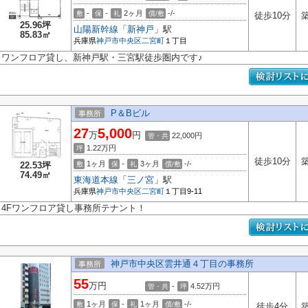
-
-
2ヶ月
-/-
敷
保
礼
償/敷
徒歩10分
築
25.96坪
山陽新幹線
「
新神戸
」駅
85.83㎡
兵庫県
神戸市中央区
二宮町
１丁目
ワンフロア貸し、新神戸駅・三宮駅徒歩圏内です♪
P＆Bビル
事務所
27
5,000
万
円
22,000円
管・共
1.22
万円
坪
徒歩10分
築
1ヶ月
-
3ヶ月
-/-
22.53坪
敷
保
礼
償/敷
74.49㎡
東海道本線
「
三ノ宮
」駅
兵庫県
神戸市中央区
二宮町
１丁目9-11
4Fワンフロア貸し事務所テナント！
神戸市中央区雲井通４丁目の事務所
事務所
55
万円
-
4.52
万円
管・共
坪
1ヶ月
-
1ヶ月
-/-
敷
保
礼
償/敷
徒歩4分
築