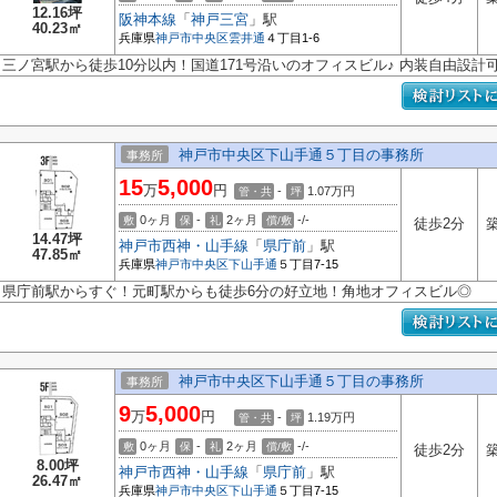
12.16坪
阪神本線
「
神戸三宮
」駅
40.23㎡
兵庫県
神戸市中央区
雲井通
４丁目1-6
三ノ宮駅から徒歩10分以内！国道171号沿いのオフィスビル♪ 内装自由設計
神戸市中央区下山手通５丁目の事務所
事務所
15
5,000
万
円
-
1.07
万円
管・共
坪
0ヶ月
-
2ヶ月
-/-
敷
保
礼
償/敷
徒歩2分
築
14.47坪
神戸市西神・山手線
「
県庁前
」駅
47.85㎡
兵庫県
神戸市中央区
下山手通
５丁目7-15
県庁前駅からすぐ！元町駅からも徒歩6分の好立地！角地オフィスビル◎
神戸市中央区下山手通５丁目の事務所
事務所
9
5,000
万
円
-
1.19
万円
管・共
坪
0ヶ月
-
2ヶ月
-/-
敷
保
礼
償/敷
徒歩2分
築
8.00坪
神戸市西神・山手線
「
県庁前
」駅
26.47㎡
兵庫県
神戸市中央区
下山手通
５丁目7-15