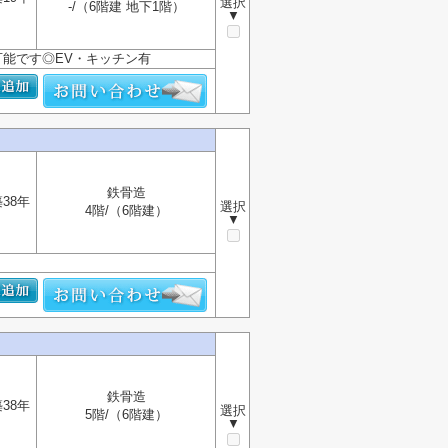
選択
-/（6階建 地下1階）
▼
可能です◎EV・キッチン有
鉄骨造
38年
選択
4階/（6階建）
▼
鉄骨造
38年
選択
5階/（6階建）
▼