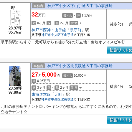
神戸市中央区下山手通５丁目の事務所
事務所
32
万円
-
1.1
万円
管・共
坪
0ヶ月
-
2ヶ月
-/-
敷
保
礼
償/敷
徒歩2分
築
28.97坪
神戸市西神・山手線
「
県庁前
」駅
95.76㎡
兵庫県
神戸市中央区
下山手通
５丁目7-15
県庁前駅からすぐ！元町駅からも徒歩6分の好立地！角地オフィスビル◎
神戸市中央区北長狭通５丁目の事務所
事務所
27
5,000
万
円
20,000円
管・共
0.93
万円
坪
徒歩4分
築
3ヶ月
-
2ヶ月
-/-
29.58坪
敷
保
礼
償/敷
97.80㎡
東海道本線
「
元町
」駅
兵庫県
神戸市中央区
北長狭通
５丁目5-22
元町の事務所テナント◎ パーキングが敷地から出てすぐにあるので、利便性
立地テナント☆