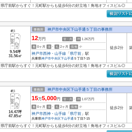
県庁前駅からすぐ！元町駅からも徒歩6分の好立地！角地オフィスビル◎
神戸市中央区下山手通５丁目の事務所
事務所
12
万円
-
1.26
万円
管・共
坪
0ヶ月
-
2ヶ月
-/-
敷
保
礼
償/敷
徒歩2分
築
9.54坪
神戸市西神・山手線
「
県庁前
」駅
31.56㎡
兵庫県
神戸市中央区
下山手通
５丁目7-15
県庁前駅からすぐ！元町駅からも徒歩6分の好立地！角地オフィスビル◎
神戸市中央区下山手通５丁目の事務所
事務所
15
5,000
万
円
-
1.07
万円
管・共
坪
0ヶ月
-
2ヶ月
-/-
敷
保
礼
償/敷
徒歩2分
築
14.47坪
神戸市西神・山手線
「
県庁前
」駅
47.85㎡
兵庫県
神戸市中央区
下山手通
５丁目7-15
県庁前駅からすぐ！元町駅からも徒歩6分の好立地！角地オフィスビル◎