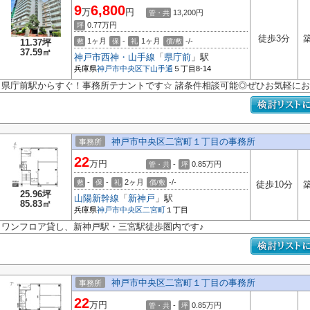
9
6,800
万
円
13,200円
管・共
0.77
万円
坪
徒歩3分
築
1ヶ月
-
1ヶ月
-/-
11.37坪
敷
保
礼
償/敷
37.59㎡
神戸市西神・山手線
「
県庁前
」駅
兵庫県
神戸市中央区
下山手通
５丁目8-14
県庁前駅からすぐ！事務所テナントです☆ 諸条件相談可能◎ぜひお気軽にお
神戸市中央区二宮町１丁目の事務所
事務所
22
万円
-
0.85
万円
管・共
坪
-
-
2ヶ月
-/-
敷
保
礼
償/敷
徒歩10分
築
25.96坪
山陽新幹線
「
新神戸
」駅
85.83㎡
兵庫県
神戸市中央区
二宮町
１丁目
ワンフロア貸し、新神戸駅・三宮駅徒歩圏内です♪
神戸市中央区二宮町１丁目の事務所
事務所
22
万円
-
0.85
万円
管・共
坪