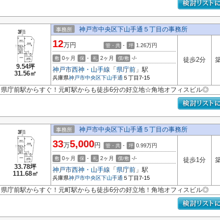
神戸市中央区下山手通５丁目の事務所
事務所
12
万円
-
1.26
万円
管・共
坪
0ヶ月
-
2ヶ月
-/-
敷
保
礼
償/敷
徒歩2分
築
9.54坪
神戸市西神・山手線
「
県庁前
」駅
31.56㎡
兵庫県
神戸市中央区
下山手通
５丁目7-15
県庁前駅からすぐ！元町駅からも徒歩6分の好立地☆角地オフィスビル◎
神戸市中央区下山手通５丁目の事務所
事務所
33
5,000
万
円
-
0.99
万円
管・共
坪
0ヶ月
-
2ヶ月
-/-
敷
保
礼
償/敷
徒歩1分
築
33.78坪
神戸市西神・山手線
「
県庁前
」駅
111.68㎡
兵庫県
神戸市中央区
下山手通
５丁目7-15
県庁前駅からすぐ！元町駅からも徒歩6分の好立地！角地オフィスビル◎