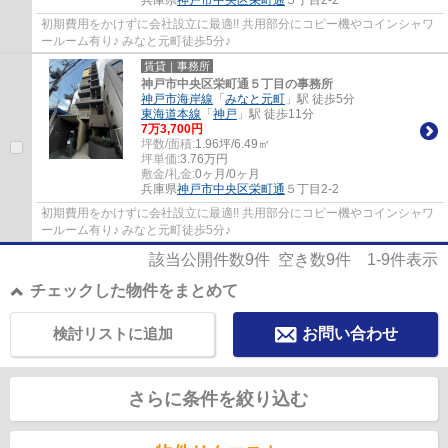
兵庫県
神戸市中央区
栄町通
５丁目2-2
初期費用をかけずに会社設立に最適!! 共用部分にコピー機やコインシャワ
ールーム有り♪ みなと元町徒歩5分♪
賃貸｜事務所
神戸市中央区栄町通５丁目の事務所
神戸市海岸線
「
みなと元町
」駅 徒歩5分
東海道本線
「
神戸
」駅 徒歩11分
7
万
3,700
円
坪数/面積:
1.96坪/6.49㎡
坪単価:
3.76
万円
敷金/礼金:
0ヶ月/0ヶ月
兵庫県
神戸市中央区
栄町通
５丁目2-2
初期費用をかけずに会社設立に最適!! 共用部分にコピー機やコインシャワ
ールーム有り♪ みなと元町徒歩5分♪
該当公開件数
9
件 空き数
9
件
1-9
件表示
チェックした物件をまとめて
検討リストに追加
お問い合わせ
さらに条件を絞り込む