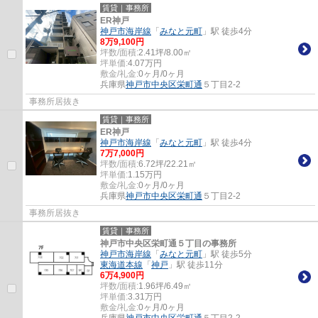
賃貸｜事務所
ER神戸
神戸市海岸線
「
みなと元町
」駅 徒歩4分
8
万
9,100
円
坪数/面積:
2.41坪/8.00㎡
坪単価:
4.07
万円
敷金/礼金:
0ヶ月/0ヶ月
兵庫県
神戸市中央区
栄町通
５丁目2-2
事務所居抜き
賃貸｜事務所
ER神戸
神戸市海岸線
「
みなと元町
」駅 徒歩4分
7
万
7,000
円
坪数/面積:
6.72坪/22.21㎡
坪単価:
1.15
万円
敷金/礼金:
0ヶ月/0ヶ月
兵庫県
神戸市中央区
栄町通
５丁目2-2
事務所居抜き
賃貸｜事務所
神戸市中央区栄町通５丁目の事務所
神戸市海岸線
「
みなと元町
」駅 徒歩5分
東海道本線
「
神戸
」駅 徒歩11分
6
万
4,900
円
坪数/面積:
1.96坪/6.49㎡
坪単価:
3.31
万円
敷金/礼金:
0ヶ月/0ヶ月