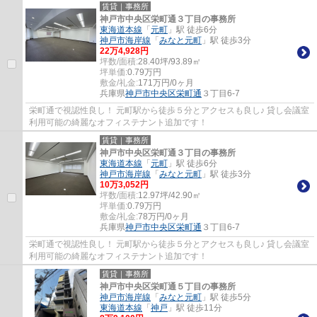
賃貸｜事務所
神戸市中央区栄町通３丁目の事務所
東海道本線
「
元町
」駅 徒歩6分
神戸市海岸線
「
みなと元町
」駅 徒歩3分
22
万
4,928
円
坪数/面積:
28.40坪/93.89㎡
坪単価:
0.79
万円
敷金/礼金:
171万円/0ヶ月
兵庫県
神戸市中央区
栄町通
３丁目6-7
栄町通で視認性良し！ 元町駅から徒歩５分とアクセスも良し♪ 貸し会議室
利用可能の綺麗なオフィステナント追加です！
賃貸｜事務所
神戸市中央区栄町通３丁目の事務所
東海道本線
「
元町
」駅 徒歩6分
神戸市海岸線
「
みなと元町
」駅 徒歩3分
10
万
3,052
円
坪数/面積:
12.97坪/42.90㎡
坪単価:
0.79
万円
敷金/礼金:
78万円/0ヶ月
兵庫県
神戸市中央区
栄町通
３丁目6-7
栄町通で視認性良し！ 元町駅から徒歩５分とアクセスも良し♪ 貸し会議室
利用可能の綺麗なオフィステナント追加です！
賃貸｜事務所
神戸市中央区栄町通５丁目の事務所
神戸市海岸線
「
みなと元町
」駅 徒歩5分
東海道本線
「
神戸
」駅 徒歩11分