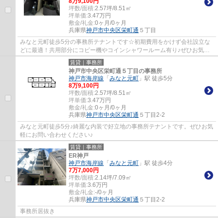
8
万
9,100
円
坪数/面積:
2.57坪/8.51㎡
坪単価:
3.47
万円
敷金/礼金:
0ヶ月/0ヶ月
兵庫県
神戸市中央区
栄町通
５丁目
みなと元町徒歩5分の事務所テナントです☆初期費用をかけず会社設立な
どに最適！共用部分にコピー機やコインシャワールーム有り♪ぜひお気軽
にお問い合わせください♪
賃貸｜事務所
神戸市中央区栄町通５丁目の事務所
神戸市海岸線
「
みなと元町
」駅 徒歩5分
8
万
9,100
円
坪数/面積:
2.57坪/8.51㎡
坪単価:
3.47
万円
敷金/礼金:
0ヶ月/0ヶ月
兵庫県
神戸市中央区
栄町通
５丁目2-2
みなと元町徒歩5分♪綺麗な内装で好立地の事務所テナントです。ぜひお気
軽にお問い合わせください♪
賃貸｜事務所
ER神戸
神戸市海岸線
「
みなと元町
」駅 徒歩4分
7
万
7,000
円
坪数/面積:
2.14坪/7.09㎡
坪単価:
3.6
万円
敷金/礼金:
-/0ヶ月
兵庫県
神戸市中央区
栄町通
５丁目2-2
事務所居抜き