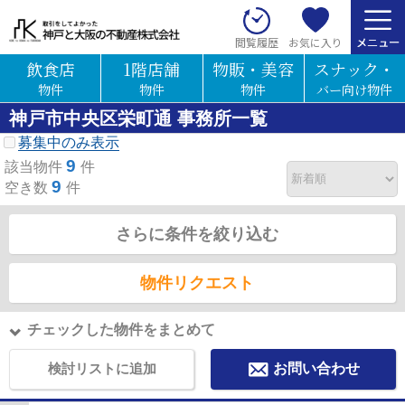
お気に入り
閲覧履歴
飲食店
1階店舗
物販・美容
スナック・
物件
物件
物件
バー向け物件
神戸市中央区栄町通 事務所一覧
募集中のみ表示
9
該当物件
件
9
空き数
件
さらに条件を絞り込む
物件リクエスト
チェックした物件をまとめて
検討リストに追加
お問い合わせ