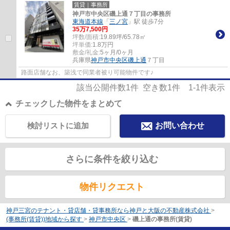
賃貸｜事務所
神戸市中央区磯上通７丁目の事務所
東海道本線
「
三ノ宮
」駅 徒歩7分
35
万
7,500
円
坪数/面積:
19.89坪/65.78㎡
坪単価:
1.8
万円
敷金/礼金:
5ヶ月/0ヶ月
兵庫県
神戸市中央区
磯上通
７丁目
路面店舗なお、築浅で同業者被り可能物件です♪
該当公開件数
1
件 空き数
1
件
1-1
件表示
チェックした物件をまとめて
検討リストに追加
お問い合わせ
さらに条件を絞り込む
物件リクエスト
神戸三宮のテナント・貸店舗・貸事務所なら神戸と大阪の不動産株式会社
>
(事務所(賃貸))地域から探す
>
神戸市中央区
>
磯上通の事務所(賃貸)