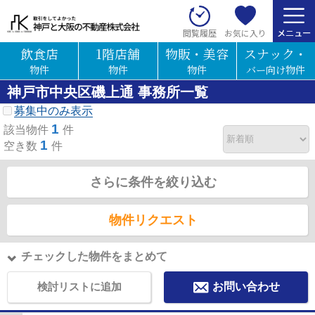
お気に入り
閲覧履歴
飲食店
1階店舗
物販・美容
スナック・
物件
物件
物件
バー向け物件
神戸市中央区磯上通 事務所一覧
募集中のみ表示
1
該当物件
件
1
空き数
件
さらに条件を絞り込む
物件リクエスト
チェックした物件をまとめて
検討リストに追加
お問い合わせ