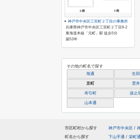
神戸市中央区三宮町２丁目の事務所
兵庫県神戸市中央区三宮町２丁目9-2
東海道本線「元町」駅 徒歩5分
築53年
その他の町名で探す
旭通
生田
京町
雲井
布引町
波止
山本通
市区町村から探す
神戸市中央区
/
町名から探す
下山手通
/
栄町