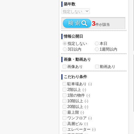
築年数
3
件が該当
情報公開日
指定しない
本日
3日以内
1週間以内
画像・動画あり
画像あり
動画あり
こだわり条件
駐車場あり
(-)
2階以上
(-)
1階の物件
(-)
10階以上
(-)
20階以上
(-)
最上階
(-)
ワンフロア
(-)
高層ビル
(-)
エレベーター
(-)