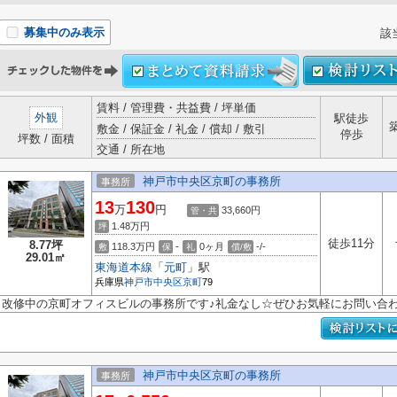
募集中のみ表示
該
賃料 / 管理費・共益費 / 坪単価
外観
駅徒歩
敷金 / 保証金 / 礼金 / 償却 / 敷引
停歩
坪数 / 面積
交通 / 所在地
神戸市中央区京町の事務所
事務所
13
130
万
円
33,660円
管・共
1.48
万円
坪
徒歩11分
8.77坪
118.3万円
-
0ヶ月
-/-
敷
保
礼
償/敷
29.01㎡
東海道本線
「
元町
」駅
兵庫県
神戸市中央区
京町
79
改修中の京町オフィスビルの事務所です♪礼金なし☆ぜひお気軽にお問い合わ
神戸市中央区京町の事務所
事務所