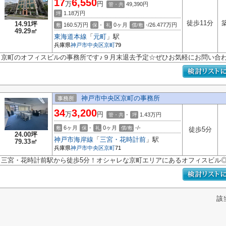
17
6,550
万
円
49,390円
管・共
1.18
万円
坪
徒歩11分
14.91坪
160.5万円
-
0ヶ月
-/26.477万円
敷
保
礼
償/敷
49.29㎡
東海道本線
「
元町
」駅
兵庫県
神戸市中央区
京町
79
京町のオフィスビルの事務所です♪９月末退去予定☆ぜひお気軽にお問い合わ
神戸市中央区京町の事務所
事務所
34
3,200
万
円
-
1.43
万円
管・共
坪
6ヶ月
-
0ヶ月
-/-
敷
保
礼
償/敷
徒歩5分
24.00坪
神戸市海岸線
「
三宮・花時計前
」駅
79.33㎡
兵庫県
神戸市中央区
京町
71
三宮・花時計前駅から徒歩5分！オシャレな京町エリアにあるオフィスビル
該