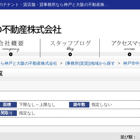
神戸市中央区京町の事務所一覧｜神戸三宮のテナント・貸店舗・貸事務所なら神戸と大阪の不動産株式会社
なら神戸と大阪の不動産株式会社
>
(事務所(賃貸))地域から探す
>
神戸市中
覧
面積
下限なし～上限なし
築年数
指定しない
間取り
指定なし
並び順：