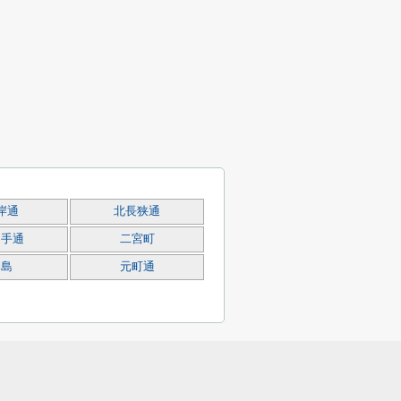
岸通
北長狭通
山手通
二宮町
港島
元町通