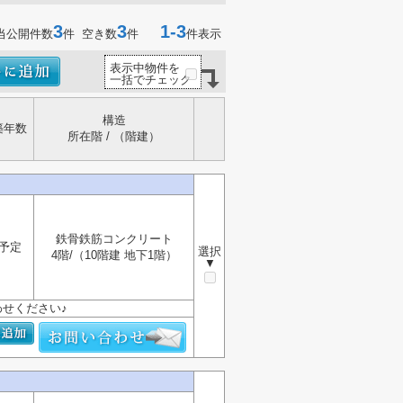
3
3
1-3
当公開件数
件 空き数
件
件表示
表示中物件を
一括でチェック
構造
築年数
所在階 / （階建）
鉄骨鉄筋コンクリート
予定
選択
4階/（10階建 地下1階）
▼
せください♪