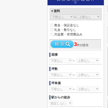
▼賃料
～
敷金・保証金なし
礼金・敷引なし
共益費・管理費込み
3
件が該当
面積
～
坪数
～
坪単価
～
駅からの徒歩