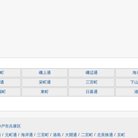
町
磯上通
磯辺通
海
通
栄町通
三宮町
下
場町
東町
日暮通
神戸市兵庫区
通
/
元町通
/
海岸通
/
三宮町
/
港島
/
大開通
/
二宮町
/
北長狭通
/
京町