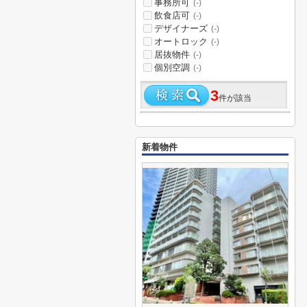
事務所可
(-)
飲食店可
(-)
デザイナーズ
(-)
オートロック
(-)
居抜物件
(-)
個別空調
(-)
3
件が該当
新着物件