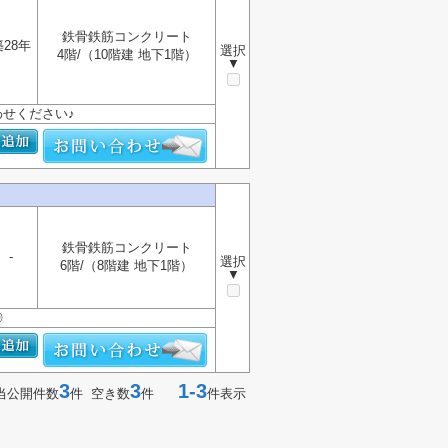
鉄骨鉄筋コンクリート
築28年
選択
4階/（10階建 地下1階）
▼
せください♪
鉄骨鉄筋コンクリート
-
選択
6階/（8階建 地下1階）
▼
◎
3
3
1-3
当公開件数
件 空き数
件
件表示