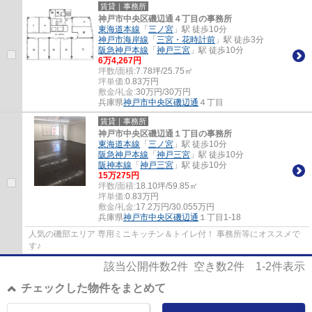
賃貸｜事務所
神戸市中央区磯辺通４丁目の事務所
東海道本線
「
三ノ宮
」駅 徒歩10分
神戸市海岸線
「
三宮・花時計前
」駅 徒歩3分
阪急神戸本線
「
神戸三宮
」駅 徒歩10分
6
万
4,267
円
坪数/面積:
7.78坪/25.75㎡
坪単価:
0.83
万円
敷金/礼金:
30万円/30万円
兵庫県
神戸市中央区
磯辺通
４丁目
賃貸｜事務所
神戸市中央区磯辺通１丁目の事務所
東海道本線
「
三ノ宮
」駅 徒歩10分
阪急神戸本線
「
神戸三宮
」駅 徒歩10分
阪神本線
「
神戸三宮
」駅 徒歩10分
15
万
275
円
坪数/面積:
18.10坪/59.85㎡
坪単価:
0.83
万円
敷金/礼金:
17.2万円/30.055万円
兵庫県
神戸市中央区
磯辺通
１丁目1-18
人気の磯部エリア 専用ミニキッチン＆トイレ付！ 事務所等にオススメで
す♪
該当公開件数
2
件 空き数
2
件
1-2
件表示
チェックした物件をまとめて