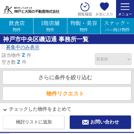
お気に入り
閲覧履歴
飲食店
1階店舗
物販・美容
スナック・
物件
物件
物件
バー向け物件
神戸市中央区磯辺通 事務所一覧
募集中のみ表示
2
該当物件
件
2
空き数
件
さらに条件を絞り込む
物件リクエスト
チェックした物件をまとめて
検討リストに追加
お問い合わせ