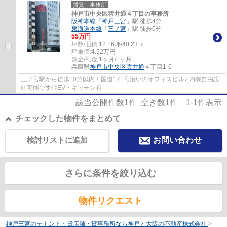
賃貸｜事務所
神戸市中央区雲井通４丁目の事務所
阪神本線
「
神戸三宮
」駅 徒歩4分
東海道本線
「
三ノ宮
」駅 徒歩6分
55
万円
坪数/面積:
12.16坪/40.23㎡
坪単価:
4.52
万円
敷金/礼金:
1ヶ月/1ヶ月
兵庫県
神戸市中央区
雲井通
４丁目1-6
三ノ宮駅から徒歩10分以内！国道171号沿いのオフィスビル♪ 内装自由設
計可能です◎EV・キッチン有
該当公開件数
1
件 空き数
1
件
1-1
件表示
チェックした物件をまとめて
検討リストに追加
お問い合わせ
さらに条件を絞り込む
物件リクエスト
神戸三宮のテナント・貸店舗・貸事務所なら神戸と大阪の不動産株式会社
>