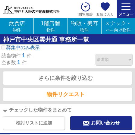
お気に入り
閲覧履歴
飲食店
1階店舗
物販・美容
スナック・
物件
物件
物件
バー向け物件
神戸市中央区雲井通 事務所一覧
募集中のみ表示
1
該当物件
件
1
空き数
件
さらに条件を絞り込む
物件リクエスト
チェックした物件をまとめて
検討リストに追加
お問い合わせ