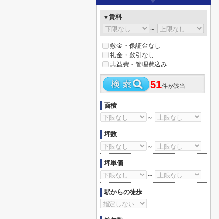
▼賃料
～
敷金・保証金なし
礼金・敷引なし
共益費・管理費込み
51
件が該当
面積
～
坪数
～
坪単価
～
駅からの徒歩