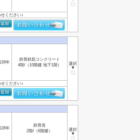
せください♪
鉄骨鉄筋コンクリート
築28年
選択
4階/（10階建 地下1階）
▼
せください♪
鉄骨造
築28年
選択
2階/（6階建）
▼