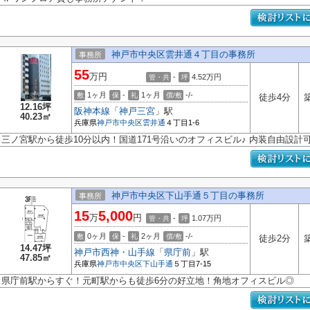
神戸市中央区雲井通４丁目の事務所
事務所
55
万円
-
4.52
万円
管・共
坪
1ヶ月
-
1ヶ月
-/-
敷
保
礼
償/敷
徒歩4分
12.16坪
阪神本線
「
神戸三宮
」駅
40.23㎡
兵庫県
神戸市中央区
雲井通
４丁目1-6
三ノ宮駅から徒歩10分以内！国道171号沿いのオフィスビル♪ 内装自由設計
神戸市中央区下山手通５丁目の事務所
事務所
15
5,000
万
円
-
1.07
万円
管・共
坪
0ヶ月
-
2ヶ月
-/-
敷
保
礼
償/敷
徒歩2分
14.47坪
神戸市西神・山手線
「
県庁前
」駅
47.85㎡
兵庫県
神戸市中央区
下山手通
５丁目7-15
県庁前駅からすぐ！元町駅からも徒歩6分の好立地！角地オフィスビル◎