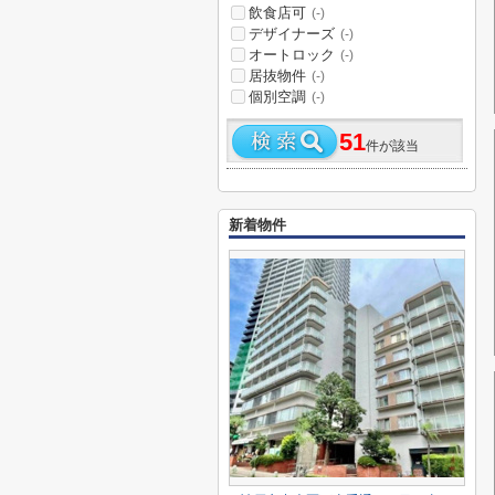
飲食店可
(-)
デザイナーズ
(-)
オートロック
(-)
居抜物件
(-)
個別空調
(-)
51
件が該当
新着物件