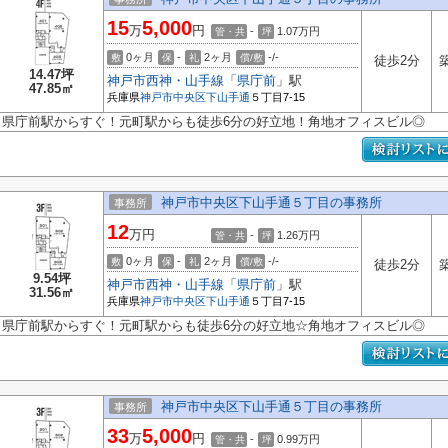
15
5,000
万
円
-
1.07
万円
管・共
坪
0ヶ月
-
2ヶ月
-/-
敷
保
礼
償/敷
徒歩2分
14.47坪
神戸市西神・山手線
「
県庁前
」駅
47.85㎡
兵庫県
神戸市中央区
下山手通
５丁目7-15
県庁前駅からすぐ！元町駅からも徒歩6分の好立地！角地オフィスビル◎
神戸市中央区下山手通５丁目の事務所
事務所
12
万円
-
1.26
万円
管・共
坪
0ヶ月
-
2ヶ月
-/-
敷
保
礼
償/敷
徒歩2分
9.54坪
神戸市西神・山手線
「
県庁前
」駅
31.56㎡
兵庫県
神戸市中央区
下山手通
５丁目7-15
県庁前駅からすぐ！元町駅からも徒歩6分の好立地☆角地オフィスビル◎
神戸市中央区下山手通５丁目の事務所
事務所
33
5,000
万
円
-
0.99
万円
管・共
坪