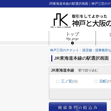
神戸三宮のテナント・貸店舗・貸事務所
JR東海道本線の駅選択画面
JR東海道本線
駅で絞り込む
三ノ宮
元町
(15)
(27