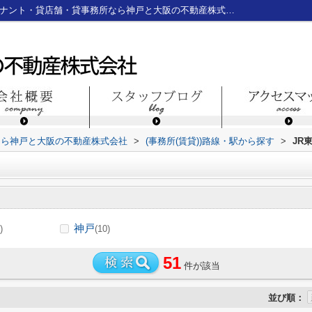
JR東海道本線の駅選択画面｜神戸三宮のテナント・貸店舗・貸事務所なら神戸と大阪の不動産株式会社
なら神戸と大阪の不動産株式会社
>
(事務所(賃貸))路線・駅から探す
>
JR
神戸
)
(10)
51
件が該当
並び順：