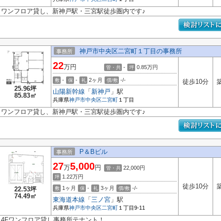
ワンフロア貸し、新神戸駅・三宮駅徒歩圏内です♪
神戸市中央区二宮町１丁目の事務所
事務所
22
万円
-
0.85
万円
管・共
坪
-
-
2ヶ月
-/-
敷
保
礼
償/敷
徒歩10分
25.96坪
山陽新幹線
「
新神戸
」駅
85.83㎡
兵庫県
神戸市中央区
二宮町
１丁目
ワンフロア貸し、新神戸駅・三宮駅徒歩圏内です♪
P＆Bビル
事務所
27
5,000
万
円
22,000円
管・共
1.22
万円
坪
徒歩10分
1ヶ月
-
3ヶ月
-/-
22.53坪
敷
保
礼
償/敷
74.49㎡
東海道本線
「
三ノ宮
」駅
兵庫県
神戸市中央区
二宮町
１丁目9-11
4Fワンフロア貸し事務所テナント！