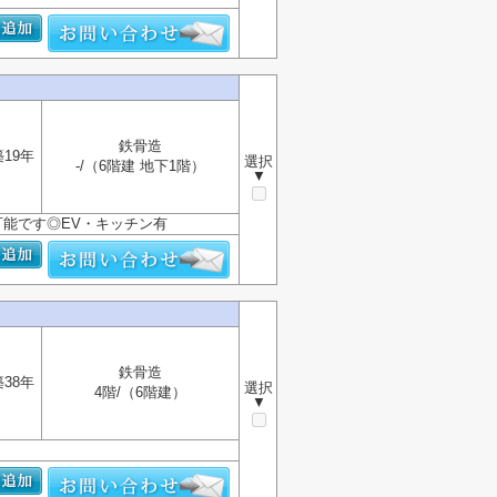
鉄骨造
築19年
選択
-/（6階建 地下1階）
▼
可能です◎EV・キッチン有
鉄骨造
築38年
選択
4階/（6階建）
▼