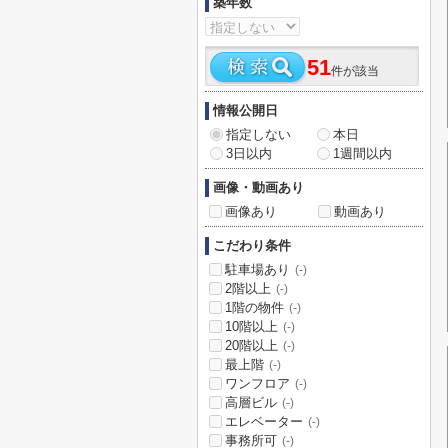
築年数
51
件が該当
情報公開日
指定しない
本日
3日以内
1週間以内
画像・動画あり
画像あり
動画あり
こだわり条件
駐車場あり
(-)
2階以上
(-)
1階の物件
(-)
10階以上
(-)
20階以上
(-)
最上階
(-)
ワンフロア
(-)
高層ビル
(-)
エレベーター
(-)
事務所可
(-)