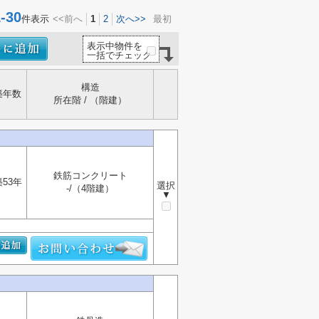
30
件表示
<<前へ
1
2
次へ>>
最初
表示中物件を
一括でチェック
構造
築年数
所在階 / （階建）
鉄筋コンクリート
築53年
選択
-/（4階建）
▼