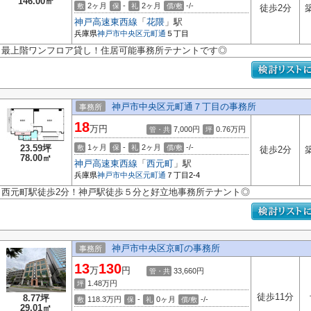
146.00㎡
2ヶ月
-
2ヶ月
-/-
敷
保
礼
償/敷
徒歩2分
神戸高速東西線
「
花隈
」駅
兵庫県
神戸市中央区
元町通
５丁目
最上階ワンフロア貸し！住居可能事務所テナントです◎
神戸市中央区元町通７丁目の事務所
事務所
18
万円
7,000円
0.76
万円
管・共
坪
23.59坪
1ヶ月
-
2ヶ月
-/-
敷
保
礼
償/敷
徒歩2分
78.00㎡
神戸高速東西線
「
西元町
」駅
兵庫県
神戸市中央区
元町通
７丁目2-4
西元町駅徒歩2分！神戸駅徒歩５分と好立地事務所テナント◎
神戸市中央区京町の事務所
事務所
13
130
万
円
33,660円
管・共
1.48
万円
坪
徒歩11分
8.77坪
118.3万円
-
0ヶ月
-/-
敷
保
礼
償/敷
29.01㎡