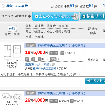
51
51
1-
募集中のみ表示
該当公開件数
件 空き数
件
賃料 / 管理費・共益費 / 坪単価
外観
駅徒歩
敷金 / 保証金 / 礼金 / 償却 / 敷引
停歩
坪数 / 面積
交通 / 所在地
神戸市中央区三宮町２丁目の事務所
事務所
16
5,000
万
円
-
1.13
万円
管・共
坪
-
-
0ヶ月
-/-
敷
保
礼
償/敷
徒歩5分
14.62坪
東海道本線
「
元町
」駅
48.35㎡
兵庫県
神戸市中央区
三宮町
２丁目9-2
元町駅徒歩5分の好立地！事務所等用途はご相談ください♪
神戸市中央区元町通５丁目の事務所
事務所
26
4,000
万
円
10,000円
0.6
万円
管・共
坪
44.16坪