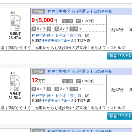
神戸市中央区下山手通５丁目の事務所
事務所
9
5,000
万
円
-
1.19
万円
管・共
坪
0ヶ月
-
2ヶ月
-/-
敷
保
礼
償/敷
徒歩2分
8.00坪
神戸市西神・山手線
「
県庁前
」駅
26.47㎡
兵庫県
神戸市中央区
下山手通
５丁目7-15
県庁前駅からすぐ！元町駅からも徒歩6分の好立地！角地オフィスビル◎
神戸市中央区下山手通５丁目の事務所
事務所
12
万円
-
1.26
万円
管・共
坪
0ヶ月
-
2ヶ月
-/-
敷
保
礼
償/敷
徒歩2分
9.54坪
神戸市西神・山手線
「
県庁前
」駅
31.56㎡
兵庫県
神戸市中央区
下山手通
５丁目7-15
県庁前駅からすぐ！元町駅からも徒歩6分の好立地！角地オフィスビル◎
神戸市中央区下山手通５丁目の事務所
事務所