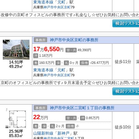
東海道本線
「
元町
」駅
兵庫県
神戸市中央区
京町
79
改修中の京町オフィスビルの事務所です♪礼金なし☆ぜひお気軽にお問い合わ
神戸市中央区京町の事務所
事務所
17
6,550
万
円
49,390円
管・共
1.18
万円
坪
徒歩11分
14.91坪
160.5万円
-
0ヶ月
-/26.477万円
敷
保
礼
償/敷
49.29㎡
東海道本線
「
元町
」駅
兵庫県
神戸市中央区
京町
79
京町のオフィスビルの事務所です♪９月末退去予定☆ぜひお気軽にお問い合わ
神戸市中央区二宮町１丁目の事務所
事務所
22
万円
-
0.85
万円
管・共
坪
-
-
2ヶ月
-/-
敷
保
礼
償/敷
徒歩10分
25.96坪
山陽新幹線
「
新神戸
」駅
85.83㎡
兵庫県
神戸市中央区
二宮町
１丁目