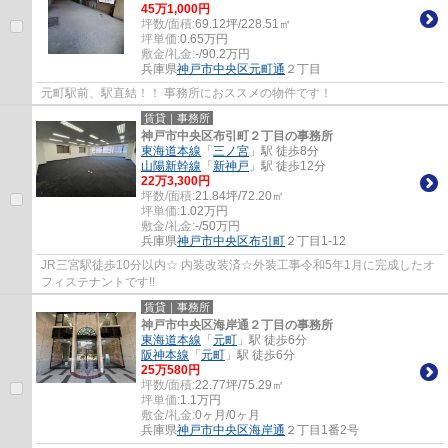
45
万
1,000
円
坪数/面積:
69.12坪/228.51㎡
坪単価:
0.65
万円
敷金/礼金:
-/90.2万円
兵庫県
神戸市中央区
元町通
２丁目
元町駅前、駅直結！！ 事務所におススメの物件です！
賃貸｜事務所
神戸市中央区布引町２丁目の事務所
東海道本線
「
三ノ宮
」駅 徒歩8分
山陽新幹線
「
新神戸
」駅 徒歩12分
22
万
3,300
円
坪数/面積:
21.84坪/72.20㎡
坪単価:
1.02
万円
敷金/礼金:
-/50万円
兵庫県
神戸市中央区
布引町
２丁目1-12
JR三宮駅徒歩10分以内☆ 内装改装済☆外装工事令和5年1月に完成したオ
フィステナントです!!
賃貸｜事務所
神戸市中央区海岸通２丁目の事務所
東海道本線
「
元町
」駅 徒歩6分
阪神本線
「
元町
」駅 徒歩6分
25
万
580
円
坪数/面積:
22.77坪/75.29㎡
坪単価:
1.1
万円
敷金/礼金:
0ヶ月/0ヶ月
兵庫県
神戸市中央区
海岸通
２丁目1番2号