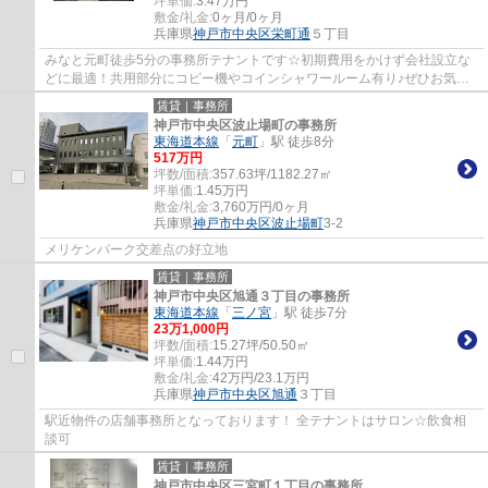
坪単価:
3.47
万円
敷金/礼金:
0ヶ月/0ヶ月
兵庫県
神戸市中央区
栄町通
５丁目
みなと元町徒歩5分の事務所テナントです☆初期費用をかけず会社設立な
どに最適！共用部分にコピー機やコインシャワールーム有り♪ぜひお気軽
にお問い合わせください♪
賃貸｜事務所
神戸市中央区波止場町の事務所
東海道本線
「
元町
」駅 徒歩8分
517
万円
坪数/面積:
357.63坪/1182.27㎡
坪単価:
1.45
万円
敷金/礼金:
3,760万円/0ヶ月
兵庫県
神戸市中央区
波止場町
3-2
メリケンパーク交差点の好立地
賃貸｜事務所
神戸市中央区旭通３丁目の事務所
東海道本線
「
三ノ宮
」駅 徒歩7分
23
万
1,000
円
坪数/面積:
15.27坪/50.50㎡
坪単価:
1.44
万円
敷金/礼金:
42万円/23.1万円
兵庫県
神戸市中央区
旭通
３丁目
駅近物件の店舗事務所となっております！ 全テナントはサロン☆飲食相
談可
賃貸｜事務所
神戸市中央区三宮町１丁目の事務所