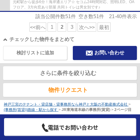
元町駅から徒歩6分！海岸通エリア☆ セコム24時間対応、照明LED、OA
フロア、3方向窓あり部屋 共同トイレは男女別です♪
該当公開件数
51
件 空き数
51
件
21-40
件表示
1
2
3
<<前へ
次へ>>
最初
チェックした物件をまとめて
検討リストに追加
お問い合わせ
さらに条件を絞り込む
物件リクエスト
神戸三宮のテナント・貸店舗・貸事務所なら神戸と大阪の不動産株式会社
>
(事務所(賃貸))路線・駅から探す
>
JR東海道本線の事務所(賃貸)
>
2ページ目
電話でお問い合わせ