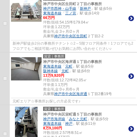
神戸市中央区生田町２丁目の事務所
神戸市西神・山手線
「
新神戸
」駅 徒歩5分
東海道本線
「
三ノ宮
」駅 徒歩14分
66
万円
坪数/面積:
54.15坪/179.04㎡
坪単価:
1.22
万円
敷金/礼金:
3ヶ月/2ヶ月
兵庫県
神戸市中央区
生田町
２丁目2-2
新神戸駅徒歩2分の事務所テナント☆2～5階フロア同条件！1フロアでも2
フロアでもご相談可能♪ぜひお気軽にお問い合わせください♪
賃貸｜事務所
神戸市中央区海岸通１丁目の事務所
東海道本線
「
元町
」駅 徒歩5分
阪神本線
「
元町
」駅 徒歩6分
13
万
9,920
円
坪数/面積:
12.72坪/42.05㎡
坪単価:
1.1
万円
敷金/礼金:
0ヶ月/0ヶ月
兵庫県
神戸市中央区
海岸通
１丁目2番19号
元町エリア☆事務所お探しの方必見です♪
賃貸｜事務所
神戸市中央区栄町通５丁目の事務所
神戸市海岸線
「
みなと元町
」駅 徒歩5分
東海道本線
「
神戸
」駅 徒歩11分
8
万
9,100
円
坪数/面積:
2.57坪/8.51㎡