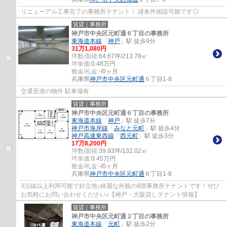
リニューアル工事完了の事務所テナント！ 諸条件相談可能です◎
賃貸｜事務所
神戸市中央区元町通６丁目の事務所
東海道本線
「
神戸
」駅 徒歩9分
31
万
1,080
円
坪数/面積:
64.67坪/213.78㎡
坪単価:
0.48
万円
敷金/礼金:
-/0ヶ月
兵庫県
神戸市中央区
元町通
６丁目1-8
交通至便の物件 駐車場有
賃貸｜事務所
神戸市中央区元町通６丁目の事務所
東海道本線
「
神戸
」駅 徒歩7分
神戸市海岸線
「
みなと元町
」駅 徒歩4分
神戸高速東西線
「
西元町
」駅 徒歩3分
17
万
8,200
円
坪数/面積:
39.93坪/132.02㎡
坪単価:
0.45
万円
敷金/礼金:
-/0ヶ月
兵庫県
神戸市中央区
元町通
６丁目1-8
3沿線以上利用可能で好立地♪綺麗な外観の8階事務所テナントです！ぜひ
お気軽にお問い合わせください♪【神戸・大阪貸しテナント情報】
賃貸｜事務所
神戸市中央区元町通２丁目の事務所
東海道本線
「
元町
」駅 徒歩2分