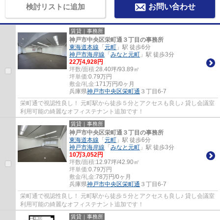
検討リストに追加
お問い合わせ
賃貸｜事務所
神戸市中央区栄町通３丁目の事務所
東海道本線
「
元町
」駅 徒歩6分
神戸市海岸線
「
みなと元町
」駅 徒歩3分
22
万
4,928
円
坪数/面積:
28.40坪/93.89㎡
坪単価:
0.79
万円
敷金/礼金:
171万円/0ヶ月
兵庫県
神戸市中央区
栄町通
３丁目6-7
栄町通で視認性良し！ 元町駅から徒歩５分とアクセスも良し♪ 貸し会議室
利用可能の綺麗なオフィステナント追加です！
賃貸｜事務所
神戸市中央区栄町通３丁目の事務所
東海道本線
「
元町
」駅 徒歩6分
神戸市海岸線
「
みなと元町
」駅 徒歩3分
10
万
3,052
円
坪数/面積:
12.97坪/42.90㎡
坪単価:
0.79
万円
敷金/礼金:
78万円/0ヶ月
兵庫県
神戸市中央区
栄町通
３丁目6-7
栄町通で視認性良し！ 元町駅から徒歩５分とアクセスも良し♪ 貸し会議室
利用可能の綺麗なオフィステナント追加です！
賃貸｜事務所