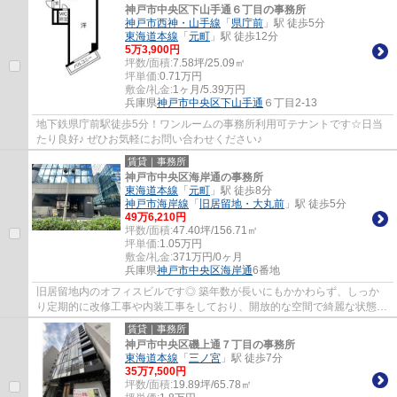
神戸市中央区下山手通６丁目の事務所
神戸市西神・山手線
「
県庁前
」駅 徒歩5分
東海道本線
「
元町
」駅 徒歩12分
5
万
3,900
円
坪数/面積:
7.58坪/25.09㎡
坪単価:
0.71
万円
敷金/礼金:
1ヶ月/5.39万円
兵庫県
神戸市中央区
下山手通
６丁目2-13
地下鉄県庁前駅徒歩5分！ワンルームの事務所利用可テナントです☆日当
たり良好♪ ぜひお気軽にお問い合わせください♪
賃貸｜事務所
神戸市中央区海岸通の事務所
東海道本線
「
元町
」駅 徒歩8分
神戸市海岸線
「
旧居留地・大丸前
」駅 徒歩5分
49
万
6,210
円
坪数/面積:
47.40坪/156.71㎡
坪単価:
1.05
万円
敷金/礼金:
371万円/0ヶ月
兵庫県
神戸市中央区
海岸通
6番地
旧居留地内のオフィスビルです◎ 築年数が長いにもかかわらず、しっか
り定期的に改修工事や内装工事をしており、開放的な空間で綺麗な状態に
保たれております！
賃貸｜事務所
神戸市中央区磯上通７丁目の事務所
東海道本線
「
三ノ宮
」駅 徒歩7分
35
万
7,500
円
坪数/面積:
19.89坪/65.78㎡