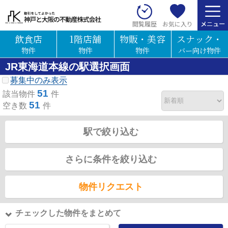
お気に入り
閲覧履歴
飲食店
1階店舗
物販・美容
スナック・
物件
物件
物件
バー向け物件
JR東海道本線の駅選択画面
募集中のみ表示
51
該当物件
件
51
空き数
件
駅で絞り込む
さらに条件を絞り込む
物件リクエスト
チェックした物件をまとめて