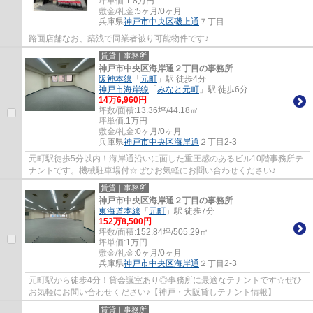
坪単価:
1.8
万円
敷金/礼金:
5ヶ月/0ヶ月
兵庫県
神戸市中央区
磯上通
７丁目
路面店舗なお、築浅で同業者被り可能物件です♪
賃貸｜事務所
神戸市中央区海岸通２丁目の事務所
阪神本線
「
元町
」駅 徒歩4分
神戸市海岸線
「
みなと元町
」駅 徒歩6分
14
万
6,960
円
坪数/面積:
13.36坪/44.18㎡
坪単価:
1
万円
敷金/礼金:
0ヶ月/0ヶ月
兵庫県
神戸市中央区
海岸通
２丁目2-3
元町駅徒歩5分以内！海岸通沿いに面した重圧感のあるビル10階事務所テ
ナントです。機械駐車場付☆ぜひお気軽にお問い合わせください♪
賃貸｜事務所
神戸市中央区海岸通２丁目の事務所
東海道本線
「
元町
」駅 徒歩7分
152
万
8,500
円
坪数/面積:
152.84坪/505.29㎡
坪単価:
1
万円
敷金/礼金:
0ヶ月/0ヶ月
兵庫県
神戸市中央区
海岸通
２丁目2-3
元町駅から徒歩4分！貸会議室あり◎事務所に最適なテナントです☆ぜひ
お気軽にお問い合わせください♪【神戸・大阪貸しテナント情報】
賃貸｜事務所