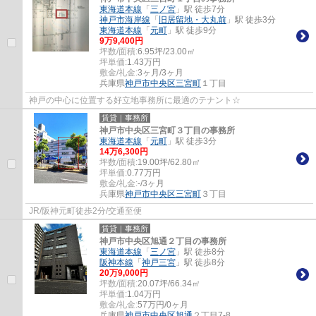
東海道本線
「
三ノ宮
」駅 徒歩7分
神戸市海岸線
「
旧居留地・大丸前
」駅 徒歩3分
東海道本線
「
元町
」駅 徒歩9分
9
万
9,400
円
坪数/面積:
6.95坪/23.00㎡
坪単価:
1.43
万円
敷金/礼金:
3ヶ月/3ヶ月
兵庫県
神戸市中央区
三宮町
１丁目
神戸の中心に位置する好立地事務所に最適のテナント☆
賃貸｜事務所
神戸市中央区三宮町３丁目の事務所
東海道本線
「
元町
」駅 徒歩3分
14
万
6,300
円
坪数/面積:
19.00坪/62.80㎡
坪単価:
0.77
万円
敷金/礼金:
-/3ヶ月
兵庫県
神戸市中央区
三宮町
３丁目
JR/阪神元町徒歩2分/交通至便
賃貸｜事務所
神戸市中央区旭通２丁目の事務所
東海道本線
「
三ノ宮
」駅 徒歩8分
阪神本線
「
神戸三宮
」駅 徒歩8分
20
万
9,000
円
坪数/面積:
20.07坪/66.34㎡
坪単価:
1.04
万円
敷金/礼金:
57万円/0ヶ月
兵庫県
神戸市中央区
旭通
２丁目7-8