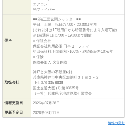
エアコン
光ファイバー
■■2階正面玄関シャッター■■
平日、土曜、祝日の7:00～20:00は開放
(それ以外は1F通用口から暗証番号により入場可能)
※1階通用口は7:00～19:00まで開放
備考
○ 保証会社
保証会社利用必須 日本セーフティー
初回保証料:月額総額×100%・継続保証料10%/年
○ 保険
保険要加入 火災保険
神戸と大阪の不動産(株)
兵庫県神戸市中央区加納町３丁目２－２
取扱会社
TEL:078-335-6839
国土交通大臣 (1) 第10835号
（一社）兵庫県宅地建物取引業協会
情報更新日
2026年07月28日
更新予定日
2026年08月11日
情報の見方