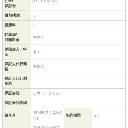
礼金/
3ヶ月/3.3ヶ月/-
保証金
償却/敷引
-/-
更新料
-
駐車場/
空無/-
月額料金
保険加入 / 料
有 / -
金
保証人代行義
必加入
務
保証人代行利
用料
保証会社
日本セーフティー
保証会社詳細
1974年 2月 (築52
築年月
契約期間
2年
年)
事務所/鉄骨鉄筋