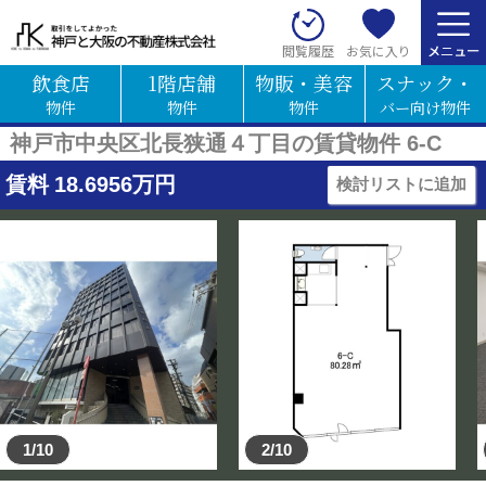
お気に入り
閲覧履歴
飲食店
1階店舗
物販・美容
スナック・
物件
物件
物件
バー向け物件
神戸市中央区北長狭通４丁目の賃貸物件 6-C
賃料
18.6956
万円
検討リストに追加
1/10
2/10