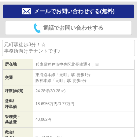
メールでお問い合わせする(無料)
電話でお問い合わせする
元町駅徒歩3分！☆
事務所向けテナントです♪
所在地
兵庫県
神戸市中央区
北長狭通
４丁目
東海道本線
「
元町
」駅 徒歩1分
交通
阪神本線
「
元町
」駅 徒歩5分
坪数(面積)
24.28坪(80.28㎡)
賃料/
18.6956万円/0.77万円
坪単価
管理費・
40,062円
共益費
敷金/