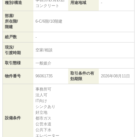
種別/構造
用途地域
-
コンクリート
部屋/
所在階/
6-C/6階/10階建
階建
総戸数
-
現況/
空家/相談
引渡時期
取引態様
一般媒介
取引条件の有
物件番号
96061735
2026年08月11日
効期限
事務所可
法人可
IT向け
シンクあり
好立地
設備条件
都市ガス
公営水道
公共下水
エレベーター