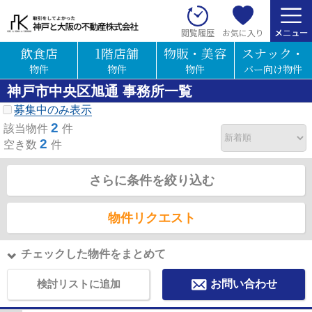
お気に入り
閲覧履歴
飲食店
1階店舗
物販・美容
スナック・
物件
物件
物件
バー向け物件
神戸市中央区旭通 事務所一覧
募集中のみ表示
2
該当物件
件
2
空き数
件
さらに条件を絞り込む
物件リクエスト
チェックした物件をまとめて
検討リストに追加
お問い合わせ