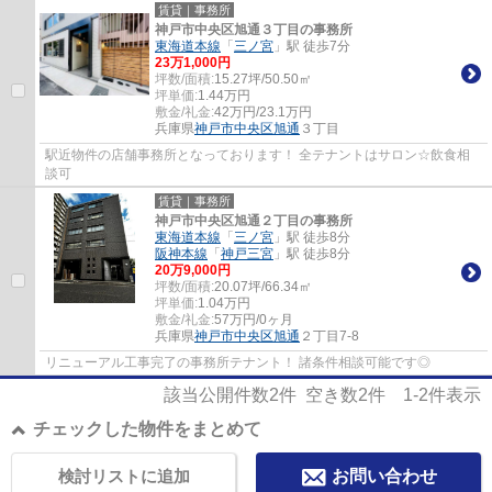
賃貸｜事務所
神戸市中央区旭通３丁目の事務所
東海道本線
「
三ノ宮
」駅 徒歩7分
23
万
1,000
円
坪数/面積:
15.27坪/50.50㎡
坪単価:
1.44
万円
敷金/礼金:
42万円/23.1万円
兵庫県
神戸市中央区
旭通
３丁目
駅近物件の店舗事務所となっております！ 全テナントはサロン☆飲食相
談可
賃貸｜事務所
神戸市中央区旭通２丁目の事務所
東海道本線
「
三ノ宮
」駅 徒歩8分
阪神本線
「
神戸三宮
」駅 徒歩8分
20
万
9,000
円
坪数/面積:
20.07坪/66.34㎡
坪単価:
1.04
万円
敷金/礼金:
57万円/0ヶ月
兵庫県
神戸市中央区
旭通
２丁目7-8
リニューアル工事完了の事務所テナント！ 諸条件相談可能です◎
該当公開件数
2
件 空き数
2
件
1-2
件表示
チェックした物件をまとめて
検討リストに追加
お問い合わせ