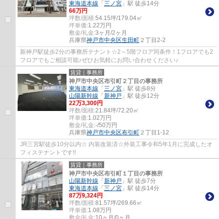
東海道本線
「
三ノ宮
」駅 徒歩14分
66
万円
坪数/面積:
54.15坪/179.04㎡
坪単価:
1.22
万円
敷金/礼金:
3ヶ月/2ヶ月
兵庫県
神戸市中央区
生田町
２丁目2-2
新神戸駅徒歩2分の事務所テナント☆2～5階フロア同条件！1フロアでも2
フロアでもご相談可能♪ぜひお気軽にお問い合わせください♪
賃貸｜事務所
神戸市中央区布引町２丁目の事務所
東海道本線
「
三ノ宮
」駅 徒歩8分
山陽新幹線
「
新神戸
」駅 徒歩12分
22
万
3,300
円
坪数/面積:
21.84坪/72.20㎡
坪単価:
1.02
万円
敷金/礼金:
-/50万円
兵庫県
神戸市中央区
布引町
２丁目1-12
JR三宮駅徒歩10分以内☆ 内装改装済☆外装工事令和5年1月に完成したオ
フィステナントです!!
賃貸｜事務所
神戸市中央区布引町１丁目の事務所
山陽新幹線
「
新神戸
」駅 徒歩7分
東海道本線
「
三ノ宮
」駅 徒歩14分
87
万
9,324
円
坪数/面積:
81.57坪/269.66㎡
坪単価:
1.08
万円
敷金/礼金:
10ヶ月/0ヶ月