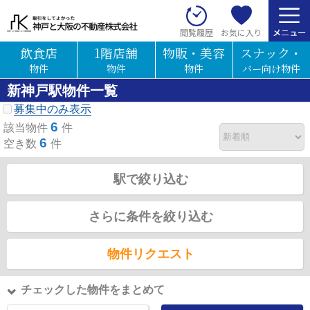
お気に入り
閲覧履歴
飲食店
1階店舗
物販・美容
スナック・
物件
物件
物件
バー向け物件
新神戸駅物件一覧
募集中のみ表示
6
該当物件
件
6
空き数
件
駅で絞り込む
さらに条件を絞り込む
物件リクエスト
チェックした物件をまとめて