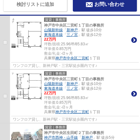
検討リストに追加
お問い合わせ
賃貸｜事務所
神戸市中央区二宮町１丁目の事務所
山陽新幹線
「
新神戸
」駅 徒歩10分
東海道本線
「
三ノ宮
」駅 徒歩12分
22
万円
坪数/面積:
25.96坪/85.83㎡
坪単価:
0.85
万円
敷金/礼金:
-/2ヶ月
兵庫県
神戸市中央区
二宮町
１丁目
ワンフロア貸し、新神戸駅・三宮駅徒歩圏内です♪
賃貸｜事務所
神戸市中央区二宮町１丁目の事務所
山陽新幹線
「
新神戸
」駅 徒歩10分
東海道本線
「
三ノ宮
」駅 徒歩12分
22
万円
坪数/面積:
25.96坪/85.83㎡
坪単価:
0.85
万円
敷金/礼金:
-/2ヶ月
兵庫県
神戸市中央区
二宮町
１丁目
ワンフロア貸し、新神戸駅・三宮駅徒歩圏内です♪
賃貸｜事務所
神戸市中央区生田町２丁目の事務所
神戸市西神・山手線
「
新神戸
」駅 徒歩5分