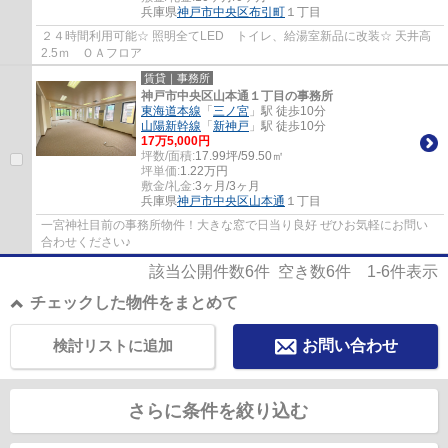
兵庫県
神戸市中央区
布引町
１丁目
２４時間利用可能☆ 照明全てLED トイレ、給湯室新品に改装☆ 天井高
2.5ｍ ＯＡフロア
賃貸｜事務所
神戸市中央区山本通１丁目の事務所
東海道本線
「
三ノ宮
」駅 徒歩10分
山陽新幹線
「
新神戸
」駅 徒歩10分
17
万
5,000
円
坪数/面積:
17.99坪/59.50㎡
坪単価:
1.22
万円
敷金/礼金:
3ヶ月/3ヶ月
兵庫県
神戸市中央区
山本通
１丁目
一宮神社目前の事務所物件！大きな窓で日当り良好 ぜひお気軽にお問い
合わせください♪
該当公開件数
6
件 空き数
6
件
1-6
件表示
チェックした物件をまとめて
検討リストに追加
お問い合わせ
さらに条件を絞り込む