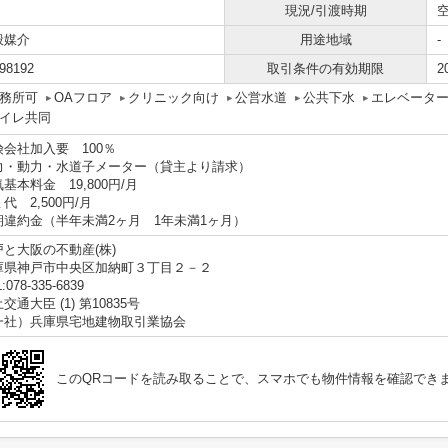
現況/引渡時期
般媒介
用途地域
-
98192
取引条件の有効期限
2
務所可
OAフロア
クリニック向け
公営水道
公共下水
エレベータ
イレ共同
険会社加入要 100％
力・動力・水道子メーター（貸主より請求）
基本料金 19,800円/月
代 2,500円/月
期違約金（半年未満2ヶ月 1年未満1ヶ月）
戸と大阪の不動産(株)
庫県神戸市中央区加納町３丁目２－２
:078-335-6839
交通大臣 (1) 第10835号
一社）兵庫県宅地建物取引業協会
このQRコードを読み取ることで、スマホでも物件情報を確認でき