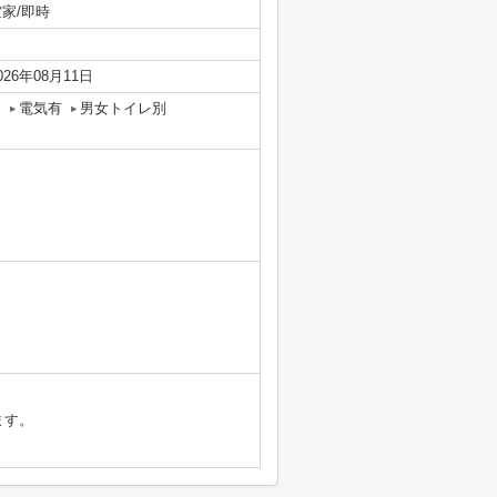
空家/即時
026年08月11日
ー
電気有
男女トイレ別
ます。