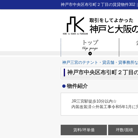
神戸三宮のテナント・貸店舗・貸事務所
神戸市中央区布引町２丁目の賃
物件紹介
JR三宮駅徒歩10分以内☆
内装改装済☆外装工事令和5年1月に
賃料/坪単価
坪数/面積