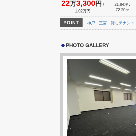
22
3,300
万
円
/
21.84坪 /
72.20㎡
1.02万円
POINT
神戸
三宮
貸しテナント
PHOTO GALLERY