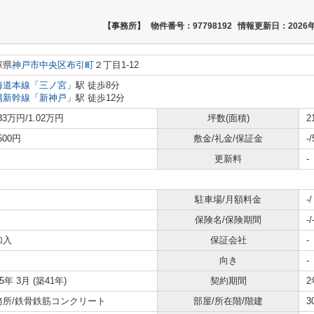
【事務所】
物件番号：97798192
情報更新日：2026年
庫県
神戸市中央区
布引町
２丁目1-12
海道本線
「
三ノ宮
」駅 徒歩8分
陽新幹線
「
新神戸
」駅 徒歩12分
.33万円/1.02万円
坪数(面積)
2
,500円
敷金/礼金/保証金
-
更新料
-
駐車場/月額料金
-
保険名/保険期間
-/
加入
保証会社
-
向き
-
85年 3月 (築41年)
契約期間
2
務所/鉄骨鉄筋コンクリート
部屋/所在階/階建
3