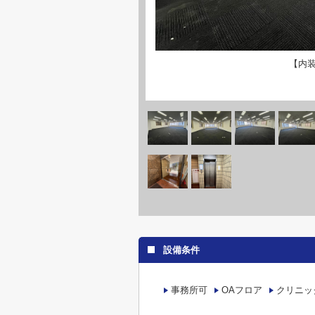
【内
設備条件
事務所可
OAフロア
クリニッ