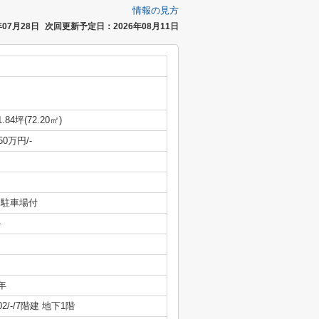
情報の見方
07月28日
次回更新予定日：2026年08月11日
1.84坪(72.20㎡)
/50万円/-
/ 駐車場付
-
年
02/-/7階建 地下1階