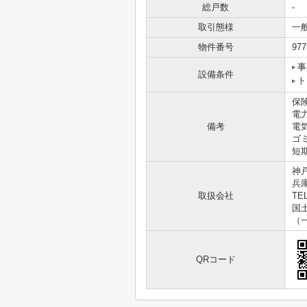
総戸数
-
取引態様
一
物件番号
977
事
設備条件
ト
保
電
備考
電気
ゴミ
短
神
兵
取扱会社
TEL
国土
（
QRコード