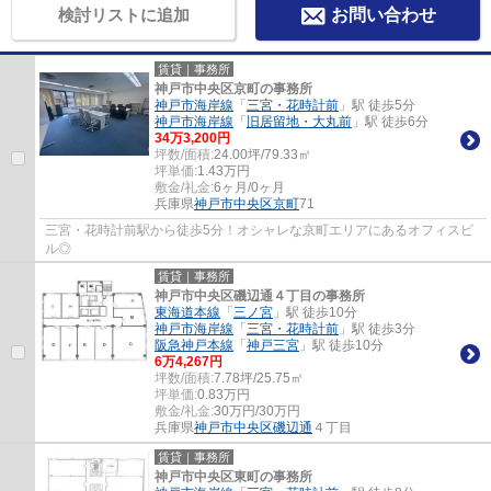
検討リストに追加
お問い合わせ
賃貸｜事務所
神戸市中央区京町の事務所
神戸市海岸線
「
三宮・花時計前
」駅 徒歩5分
神戸市海岸線
「
旧居留地・大丸前
」駅 徒歩6分
34
万
3,200
円
坪数/面積:
24.00坪/79.33㎡
坪単価:
1.43
万円
敷金/礼金:
6ヶ月/0ヶ月
兵庫県
神戸市中央区
京町
71
三宮・花時計前駅から徒歩5分！オシャレな京町エリアにあるオフィスビ
ル◎
賃貸｜事務所
神戸市中央区磯辺通４丁目の事務所
東海道本線
「
三ノ宮
」駅 徒歩10分
神戸市海岸線
「
三宮・花時計前
」駅 徒歩3分
阪急神戸本線
「
神戸三宮
」駅 徒歩10分
6
万
4,267
円
坪数/面積:
7.78坪/25.75㎡
坪単価:
0.83
万円
敷金/礼金:
30万円/30万円
兵庫県
神戸市中央区
磯辺通
４丁目
賃貸｜事務所
神戸市中央区東町の事務所