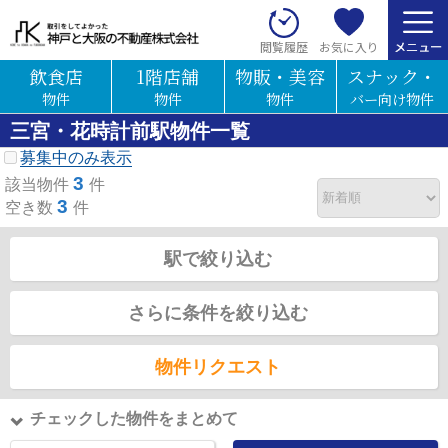
お気に入り
閲覧履歴
飲食店
1階店舗
物販・美容
スナック・
物件
物件
物件
バー向け物件
三宮・花時計前駅物件一覧
募集中のみ表示
3
該当物件
件
3
空き数
件
駅で絞り込む
さらに条件を絞り込む
物件リクエスト
チェックした物件をまとめて