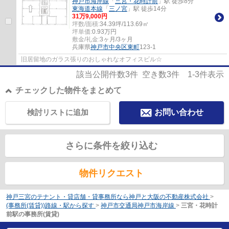
神戸市海岸線
「
三宮・花時計前
」駅 徒歩8分
東海道本線
「
三ノ宮
」駅 徒歩14分
31
万
9,000
円
坪数/面積:
34.39坪/113.69㎡
坪単価:
0.93
万円
敷金/礼金:
3ヶ月/3ヶ月
兵庫県
神戸市中央区
東町
123-1
旧居留地のガラス張りのおしゃれなオフィスビル☆
該当公開件数
3
件 空き数
3
件
1-3
件表示
チェックした物件をまとめて
検討リストに追加
お問い合わせ
さらに条件を絞り込む
物件リクエスト
神戸三宮のテナント・貸店舗・貸事務所なら神戸と大阪の不動産株式会社
>
(事務所(賃貸))路線・駅から探す
>
神戸市交通局神戸市海岸線
>
三宮・花時計
前駅の事務所(賃貸)