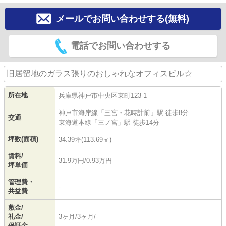
メールでお問い合わせする(無料)
電話でお問い合わせする
旧居留地のガラス張りのおしゃれなオフィスビル☆
所在地
兵庫県
神戸市中央区
東町
123-1
神戸市海岸線
「
三宮・花時計前
」駅 徒歩8分
交通
東海道本線
「
三ノ宮
」駅 徒歩14分
坪数(面積)
34.39坪(113.69㎡)
賃料/
31.9万円/0.93万円
坪単価
管理費・
-
共益費
敷金/
礼金/
3ヶ月/3ヶ月/-
保証金