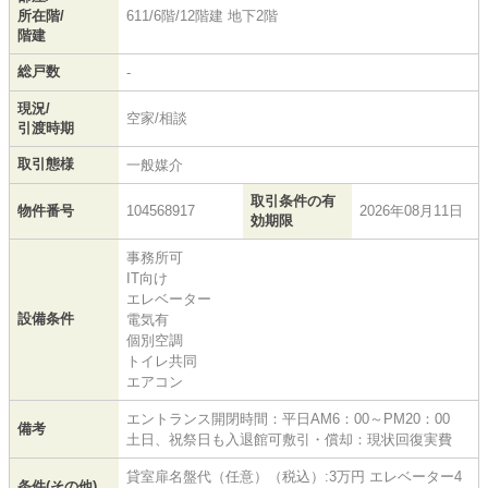
所在階/
611/6階/12階建 地下2階
階建
総戸数
-
現況/
空家/相談
引渡時期
取引態様
一般媒介
取引条件の有
物件番号
104568917
2026年08月11日
効期限
事務所可
IT向け
エレベーター
設備条件
電気有
個別空調
トイレ共同
エアコン
エントランス開閉時間：平日AM6：00～PM20：00
備考
土日、祝祭日も入退館可敷引・償却：現状回復実費
貸室扉名盤代（任意）（税込）:3万円 エレベーター4
条件(その他)