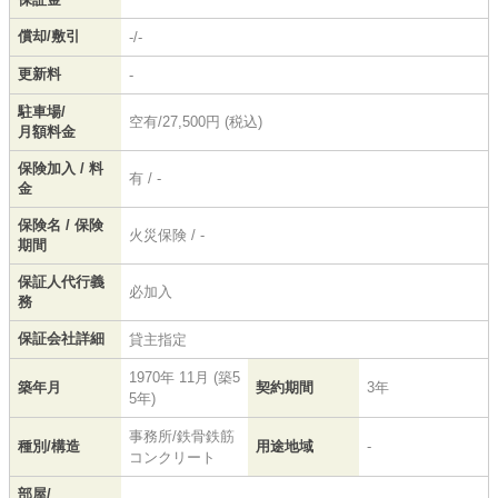
償却/敷引
-/-
更新料
-
駐車場/
空有/27,500円 (税込)
月額料金
保険加入 / 料
有 / -
金
保険名 / 保険
火災保険 / -
期間
保証人代行義
必加入
務
保証会社詳細
貸主指定
1970年 11月 (築5
築年月
契約期間
3年
5年)
事務所/鉄骨鉄筋
種別/構造
用途地域
-
コンクリート
部屋/