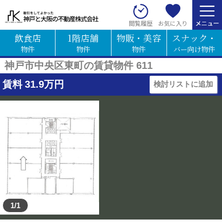
お気に入り
閲覧履歴
飲食店
1階店舗
物販・美容
スナック・
物件
物件
物件
バー向け物件
神戸市中央区東町の賃貸物件 611
賃料
31.9
万円
検討リストに追加
1/1