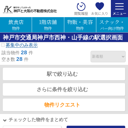
お気に入り
閲覧履歴
飲食店
1階店舗
物販・美容
スナック・
物件
物件
物件
バー向け物件
神戸市交通局神戸市西神・山手線の駅選択画面
募集中のみ表示
28
該当物件
件
28
空き数
件
駅で絞り込む
さらに条件を絞り込む
物件リクエスト
チェックした物件をまとめて