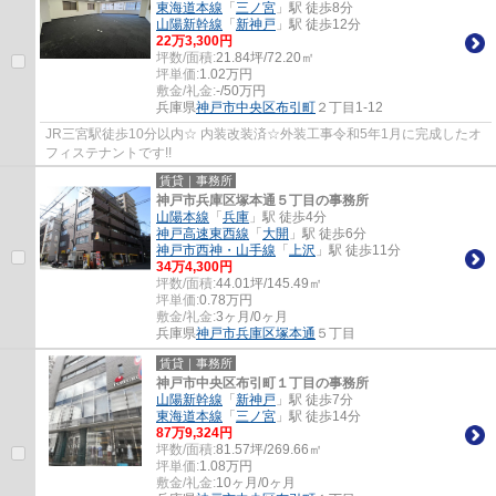
東海道本線
「
三ノ宮
」駅 徒歩8分
山陽新幹線
「
新神戸
」駅 徒歩12分
22
万
3,300
円
坪数/面積:
21.84坪/72.20㎡
坪単価:
1.02
万円
敷金/礼金:
-/50万円
兵庫県
神戸市中央区
布引町
２丁目1-12
JR三宮駅徒歩10分以内☆ 内装改装済☆外装工事令和5年1月に完成したオ
フィステナントです!!
賃貸｜事務所
神戸市兵庫区塚本通５丁目の事務所
山陽本線
「
兵庫
」駅 徒歩4分
神戸高速東西線
「
大開
」駅 徒歩6分
神戸市西神・山手線
「
上沢
」駅 徒歩11分
34
万
4,300
円
坪数/面積:
44.01坪/145.49㎡
坪単価:
0.78
万円
敷金/礼金:
3ヶ月/0ヶ月
兵庫県
神戸市兵庫区
塚本通
５丁目
賃貸｜事務所
神戸市中央区布引町１丁目の事務所
山陽新幹線
「
新神戸
」駅 徒歩7分
東海道本線
「
三ノ宮
」駅 徒歩14分
87
万
9,324
円
坪数/面積:
81.57坪/269.66㎡
坪単価:
1.08
万円
敷金/礼金:
10ヶ月/0ヶ月