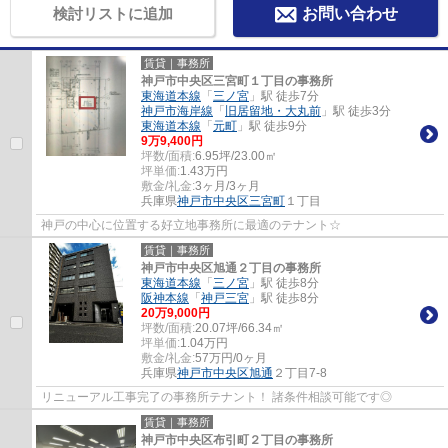
検討リストに追加
お問い合わせ
賃貸｜事務所
神戸市中央区三宮町１丁目の事務所
東海道本線
「
三ノ宮
」駅 徒歩7分
神戸市海岸線
「
旧居留地・大丸前
」駅 徒歩3分
東海道本線
「
元町
」駅 徒歩9分
9
万
9,400
円
坪数/面積:
6.95坪/23.00㎡
坪単価:
1.43
万円
敷金/礼金:
3ヶ月/3ヶ月
兵庫県
神戸市中央区
三宮町
１丁目
神戸の中心に位置する好立地事務所に最適のテナント☆
賃貸｜事務所
神戸市中央区旭通２丁目の事務所
東海道本線
「
三ノ宮
」駅 徒歩8分
阪神本線
「
神戸三宮
」駅 徒歩8分
20
万
9,000
円
坪数/面積:
20.07坪/66.34㎡
坪単価:
1.04
万円
敷金/礼金:
57万円/0ヶ月
兵庫県
神戸市中央区
旭通
２丁目7-8
リニューアル工事完了の事務所テナント！ 諸条件相談可能です◎
賃貸｜事務所
神戸市中央区布引町２丁目の事務所