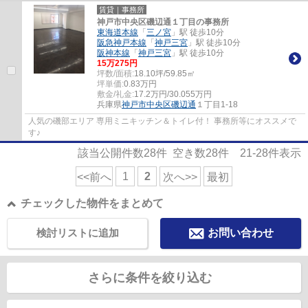
賃貸｜事務所
神戸市中央区磯辺通１丁目の事務所
東海道本線
「
三ノ宮
」駅 徒歩10分
阪急神戸本線
「
神戸三宮
」駅 徒歩10分
阪神本線
「
神戸三宮
」駅 徒歩10分
15
万
275
円
坪数/面積:
18.10坪/59.85㎡
坪単価:
0.83
万円
敷金/礼金:
17.2万円/30.055万円
兵庫県
神戸市中央区
磯辺通
１丁目1-18
人気の磯部エリア 専用ミニキッチン＆トイレ付！ 事務所等にオススメで
す♪
該当公開件数
28
件 空き数
28
件
21-28
件表示
1
2
<<前へ
次へ>>
最初
チェックした物件をまとめて
検討リストに追加
お問い合わせ
さらに条件を絞り込む