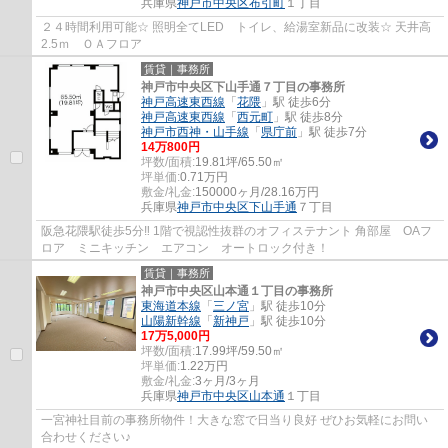
兵庫県
神戸市中央区
布引町
１丁目
２４時間利用可能☆ 照明全てLED トイレ、給湯室新品に改装☆ 天井高
2.5ｍ ＯＡフロア
賃貸｜事務所
神戸市中央区下山手通７丁目の事務所
神戸高速東西線
「
花隈
」駅 徒歩6分
神戸高速東西線
「
西元町
」駅 徒歩8分
神戸市西神・山手線
「
県庁前
」駅 徒歩7分
14
万
800
円
坪数/面積:
19.81坪/65.50㎡
坪単価:
0.71
万円
敷金/礼金:
150000ヶ月/28.16万円
兵庫県
神戸市中央区
下山手通
７丁目
阪急花隈駅徒歩5分‼ 1階で視認性抜群のオフィステナント 角部屋 OAフ
ロア ミニキッチン エアコン オートロック付き！
賃貸｜事務所
神戸市中央区山本通１丁目の事務所
東海道本線
「
三ノ宮
」駅 徒歩10分
山陽新幹線
「
新神戸
」駅 徒歩10分
17
万
5,000
円
坪数/面積:
17.99坪/59.50㎡
坪単価:
1.22
万円
敷金/礼金:
3ヶ月/3ヶ月
兵庫県
神戸市中央区
山本通
１丁目
一宮神社目前の事務所物件！大きな窓で日当り良好 ぜひお気軽にお問い
合わせください♪