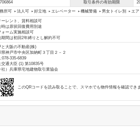
706864
取引条件の有効期限
2
務所可
法人可
好立地
エレベーター
機械警備
男女トイレ別
エア
リーレント、賃料相談可
去時は原状回復費用別途
フォーム実施相談可
約期間は初回2年縛りとし解約不可
戸と大阪の不動産(株)
庫県神戸市中央区加納町３丁目２－２
:078-335-6839
交通大臣 (1) 第10835号
一社）兵庫県宅地建物取引業協会
このQRコードを読み取ることで、スマホでも物件情報を確認でき