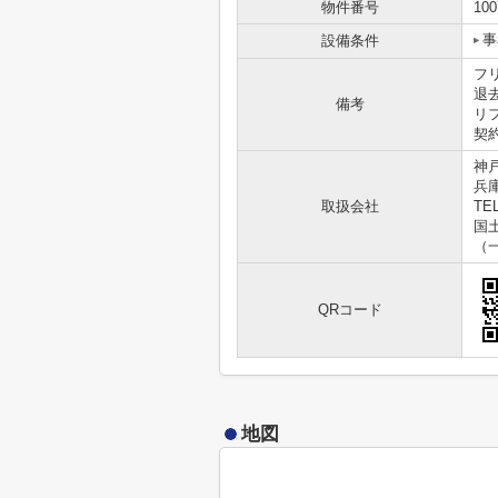
物件番号
100
事
設備条件
フ
退
備考
リ
契
神
兵
取扱会社
TEL
国土
（
QRコード
地図