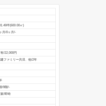
81.49坪(600.00㎡)
ヶ月/0ヶ月/-
有/22,000円
宅建ファミリー共済、他/2年
年
階/9階/-
空家/即時