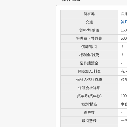
所在地
兵
交通
神
賃料/坪単価
16
管理費・共益費
50
償却/敷引
-/-
権利金/雑費
-/-
造作譲渡金
-
保険加入/料金
有/-
保証人代行義務
必
保証会社詳細
-
築年月(築年数)
19
種別/構造
事
総戸数
-
取引態様
一