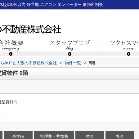
神戸市中央区港島６丁目の賃貸物件9階｜駅徒歩10分以内 好立地 エアコン エレベーター 事務所相談 テナント 神戸 貸 事務所 居抜き 物件 神戸空きテナント｜神戸三宮のテナント・貸店舗・貸事務所なら神戸と大阪の不動産株式会社
なら神戸と大阪の不動産株式会社
>
物件一覧
>
9階
貸物件 9階
眺望良好☆
し！
所在階
管理費・共益費
敷金
礼金