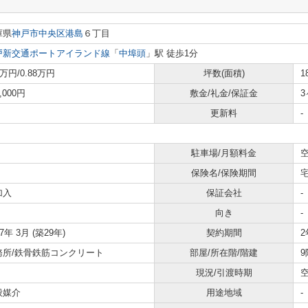
庫県
神戸市中央区
港島
６丁目
戸新交通ポートアイランド線
「
中埠頭
」駅 徒歩1分
0万円/0.88万円
坪数(面積)
1
0,000円
敷金/礼金/保証金
3
更新料
-
駐車場/月額料金
空
保険名/保険期間
加入
保証会社
-
向き
-
97年 3月 (築29年)
契約期間
2
務所/鉄骨鉄筋コンクリート
部屋/所在階/階建
9
現況/引渡時期
般媒介
用途地域
-