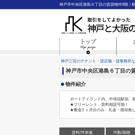
神戸三宮のテナント・貸店舗・貸事務所
神戸市中央区港島６丁目の賃
物件紹介
ポートアイランド内、中埠頭駅前、
★フリーレント、賃料相談可能！
★敷金3 ヶ月分のみ、礼金・償却無
賃料/坪単価
坪数/面積