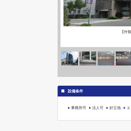
【外
設備条件
事務所可
法人可
好立地
エ