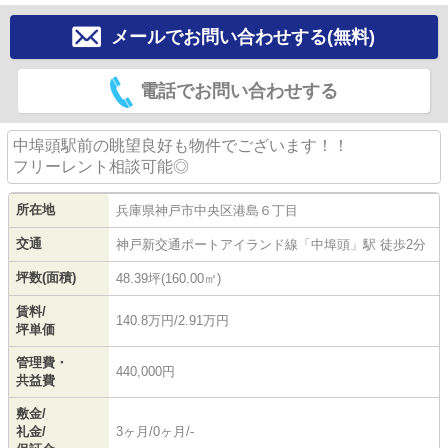
メールでお問い合わせする(無料)
電話でお問い合わせする
中埠頭駅前の眺望良好も物件でございます！！
フリーレント相談可能◎
所在地
兵庫県
神戸市中央区
港島
６丁目
交通
神戸新交通ポートアイランド線
「
中埠頭
」駅 徒歩2分
坪数(面積)
48.39坪(160.00㎡)
賃料/
140.8万円/2.91万円
坪単価
管理費・
440,000円
共益費
敷金/
礼金/
3ヶ月/0ヶ月/-