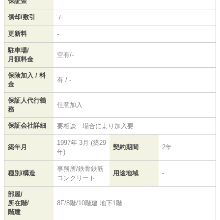
保証金
償却/敷引
-/-
更新料
-
駐車場/
空有/-
月額料金
保険加入 / 料
有 / -
金
保証人代行義
任意加入
務
保証会社詳細
要相談 場合により加入要
1997年 3月 (築29
築年月
契約期間
2年
年)
事務所/鉄骨鉄筋
種別/構造
用途地域
-
コンクリート
部屋/
所在階/
8F/8階/10階建 地下1階
階建