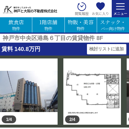
お気に入り
閲覧履歴
飲食店
1階店舗
物販・美容
スナック・
物件
物件
物件
バー向け物件
神戸市中央区港島６丁目の賃貸物件 8F
賃料
140.8
万円
検討リストに追加
1/4
2/4