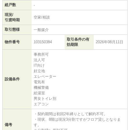
総戸数
-
現況/
空家/相談
引渡時期
取引態様
一般媒介
取引条件の有
物件番号
103150384
2026年08月11日
効期限
事務所可
法人可
IT向け
好立地
エレベーター
設備条件
電気有
機械警備
給湯室
男女トイレ別
エアコン
・契約期間は初回2年縛りとして解約不可。
・現状、8階は現況3分割ですがフロア貸しとなりま
備考
す。