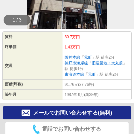
1 / 3
賃料
39.7万円
坪単価
1.43万円
阪神本線
「
元町
」駅 徒歩2分
神戸市海岸線
「
旧居留地・大丸前
」
交通
駅 徒歩1分
東海道本線
「
元町
」駅 徒歩2分
面積(坪数)
91.76㎡(27.76坪)
築年月
1987年 9月(築38年)
メールでお問い合わせする(無料)
電話でお問い合わせする