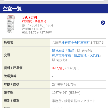
空室一覧
39.7
万
円
(管理費・共益費 -)
敷：12ヶ月｜礼：0ヶ月
坪単価：
1.43
万円
6階 / 91.76㎡ / 27.76坪
所在地
兵庫県
神戸市中央区
三宮町
３丁目7-6
阪神本線
「
元町
」駅 徒歩2分
交通
神戸市海岸線
「
旧居留地・大丸前
」
駅 徒歩1分
賃料 / 坪単価
39.7万円
/ 1.43万円
管理費等
-
坪数 / 面積
27.76坪 / 91.76㎡
築年数
1987年 9月 (築38年)
種別 / 構造
事務所 / 鉄骨鉄筋コンクリート