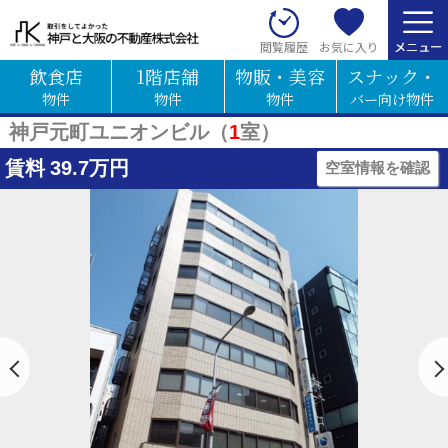
お気に入り
閲覧履歴
飲食店
1階店舗
物販・美容
スナック・
物件
物件
物件
バー向け物件
神戸元町ユニオンビル（
1
室）
賃料
39.7万円
空室情報を確認