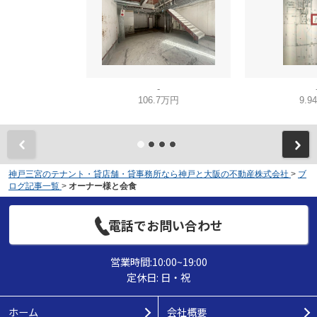
-
106.7万円
9.9
神戸三宮のテナント・貸店舗・貸事務所なら神戸と大阪の不動産株式会社
>
ブ
ログ記事一覧
>
オーナー様と会食
電話でお問い合わせ
営業時間:10:00~19:00
定休日: 日・祝
ホーム
会社概要