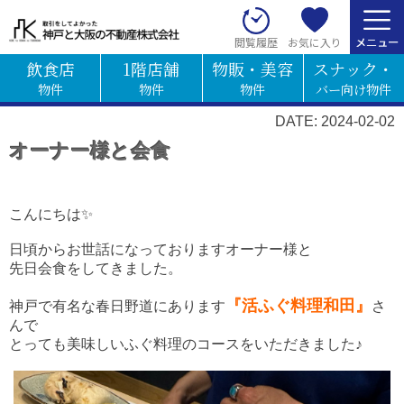
お気に入り
閲覧履歴
飲食店
1階店舗
物販・美容
スナック・
物件
物件
物件
バー向け物件
DATE: 2024-02-02
オーナー様と会食
こんにちは✨
日頃からお世話になっておりますオーナー様と
先日会食をしてきました。
『
活ふぐ料理和田』
神戸で有名な春日野道にあります
さ
ん
で
とっても美味しい
ふぐ料理のコースをいただきました♪