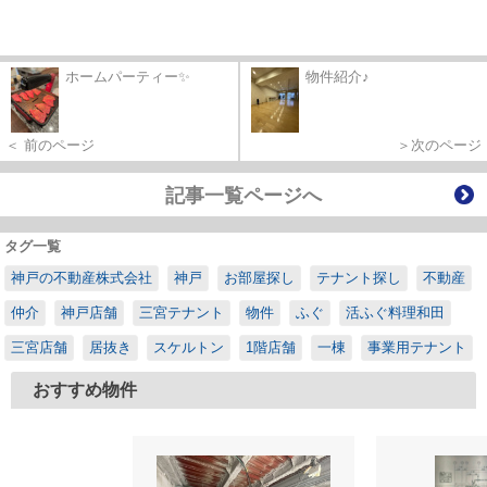
ホームパーティー✨
物件紹介♪
＜ 前のページ
＞次のページ
記事一覧ページへ
タグ一覧
神戸の不動産株式会社
神戸
お部屋探し
テナント探し
不動産
仲介
神戸店舗
三宮テナント
物件
ふぐ
活ふぐ料理和田
三宮店舗
居抜き
スケルトン
1階店舗
一棟
事業用テナント
おすすめ物件