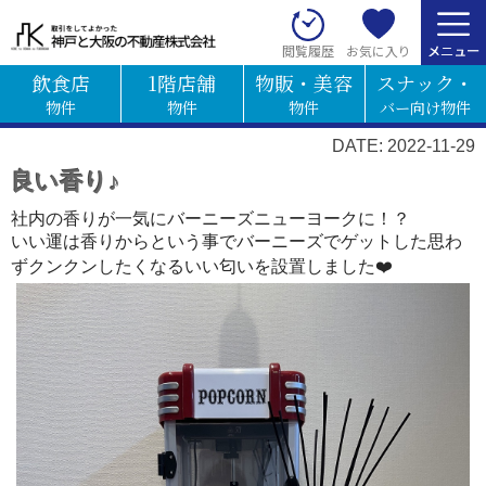
お気に入り
閲覧履歴
飲食店
1階店舗
物販・美容
スナック・
物件
物件
物件
バー向け物件
DATE: 2022-11-29
良い香り♪
社内の香りが一気にバーニーズニューヨークに！？
いい運は香りからという事でバーニーズでゲットした思わ
ずクンクンしたくなるいい匂いを設置しました❤️