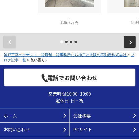
-
106.7万円
9.9
神戸三宮のテナント・貸店舗・貸事務所なら神戸と大阪の不動産株式会社
>
ブ
ログ記事一覧
>
良い香り♪
電話でお問い合わせ
営業時間:10:00~19:00
定休日: 日・祝
ホーム
会社概要
お問い合わせ
PCサイト