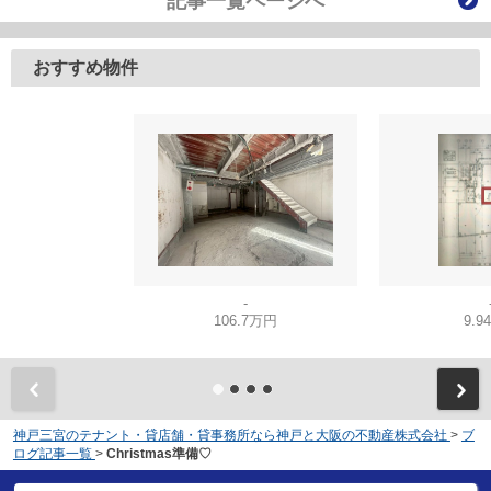
記事一覧ページへ
おすすめ物件
-
106.7万円
9.9
神戸三宮のテナント・貸店舗・貸事務所なら神戸と大阪の不動産株式会社
>
ブ
ログ記事一覧
>
Christmas準備♡