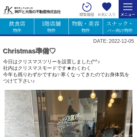
お気に入り
閲覧履歴
飲食店
1階店舗
物販・美容
スナック・
物件
物件
物件
バー向け物件
DATE: 2022-12-05
Christmas準備♡
今日はクリスマスツリーを設置しました(^^♪
社内はクリスマスモードです★わくわく
今年も残りわずかですね✨寒くなってきたのでお身体気を
つけて下さい♪