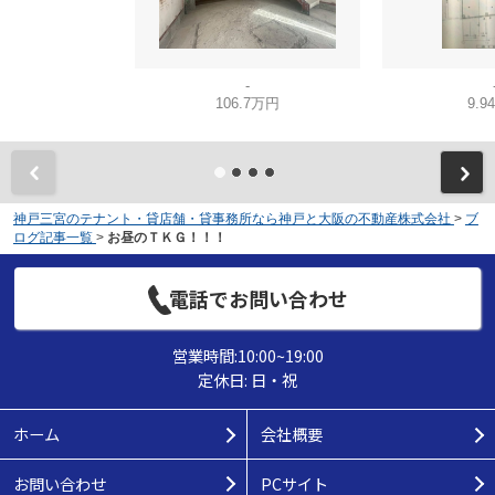
-
106.7万円
9.9
神戸三宮のテナント・貸店舗・貸事務所なら神戸と大阪の不動産株式会社
>
ブ
ログ記事一覧
>
お昼のＴＫＧ！！！
電話でお問い合わせ
営業時間:10:00~19:00
定休日: 日・祝
ホーム
会社概要
お問い合わせ
PCサイト