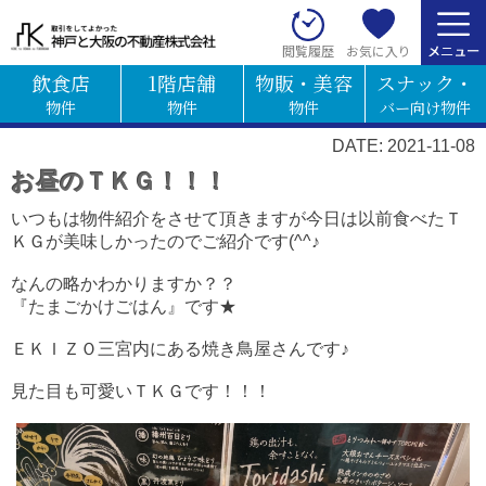
お気に入り
閲覧履歴
飲食店
1階店舗
物販・美容
スナック・
物件
物件
物件
バー向け物件
DATE: 2021-11-08
お昼のＴＫＧ！！！
いつもは物件紹介をさせて頂きますが今日は以前食べたＴ
ＫＧが美味しかったのでご紹介です(^^♪
なんの略かわかりますか？？
『たまごかけごはん』です★
ＥＫＩＺＯ三宮内にある焼き鳥屋さんです♪
見た目も可愛いＴＫＧです！！！