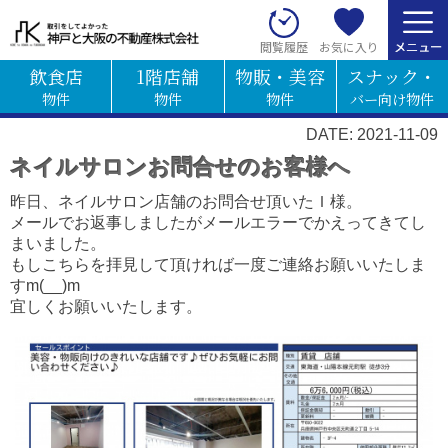
お気に入り
閲覧履歴
飲食店
1階店舗
物販・美容
スナック・
物件
物件
物件
バー向け物件
DATE: 2021-11-09
ネイルサロンお問合せのお客様へ
昨日、ネイルサロン店舗のお問合せ頂いたＩ様。
メールでお返事しましたがメールエラーでかえってきてし
まいました。
もしこちらを拝見して頂ければ一度ご連絡お願いいたしま
すm(__)m
宜しくお願いいたします。