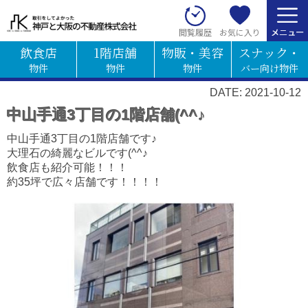
お気に入り
閲覧履歴
飲食店
1階店舗
物販・美容
スナック・
物件
物件
物件
バー向け物件
DATE: 2021-10-12
中山手通3丁目の1階店舗(^^♪
中山手通3丁目の1階店舗です♪
大理石の綺麗なビルです(^^♪
飲食店も紹介可能！！！
約35坪で広々店舗です！！！！