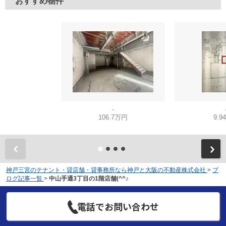
おすすめ物件
-
106.7万円
9.9
神戸三宮のテナント・貸店舗・貸事務所なら神戸と大阪の不動産株式会社
>
ブ
ログ記事一覧
>
中山手通3丁目の1階店舗(^^♪
電話でお問い合わせ