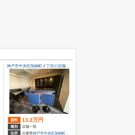
神戸市中央区加納町４丁目の店舗一部
13.2万円
賃料
種別
店舗一部
目7-8
住所
兵庫県
神戸市中央区
加納町
４丁目9-29