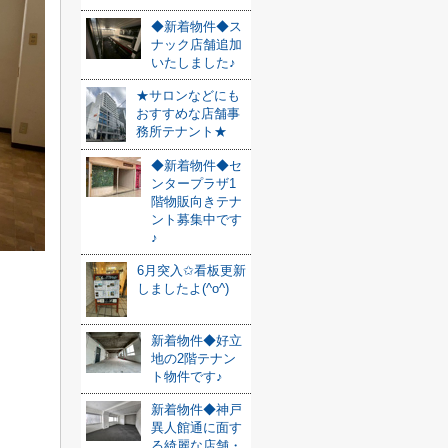
◆新着物件◆ス
ナック店舗追加
いたしました♪
★サロンなどにも
おすすめな店舗事
務所テナント★
◆新着物件◆セ
ンタープラザ1
階物販向きテナ
ント募集中です
♪
6月突入✩看板更新
しましたよ(^o^)
新着物件◆好立
地の2階テナン
ト物件です♪
新着物件◆神戸
異人館通に面す
る綺麗な店舗・