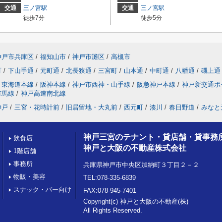
交通
三ノ宮駅
交通
三ノ宮駅
徒歩7分
徒歩5分
神戸市兵庫区
/
福知山市
/
神戸市灘区
/
高槻市
町
/
下山手通
/
元町通
/
北長狭通
/
三宮町
/
山本通
/
中町通
/
八幡通
/
磯上通
東海道本線
/
阪神本線
/
神戸市西神・山手線
/
阪急神戸本線
/
神戸新交通ポ
有馬線
/
神戸高速南北線
神戸
/
三宮・花時計前
/
旧居留地・大丸前
/
西元町
/
湊川
/
春日野道
/
みなと
神戸三宮のテナント・貸店舗・貸事務
飲食店
神戸と大阪の不動産株式会社
1階店舗
事務所
兵庫県神戸市中央区加納町３丁目２－２
物販・美容
TEL:078-335-6839
スナック・バー向け
FAX:078-945-7401
Copyright(c) 神戸と大阪の不動産(株)
All Rights Reserved.