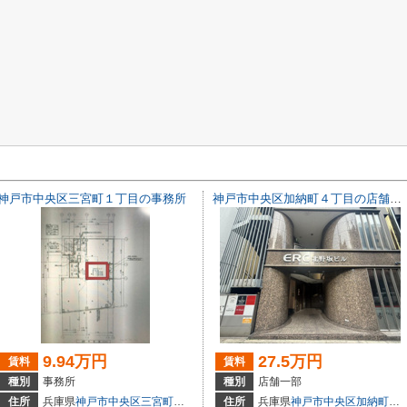
神戸市中央区三宮町１丁目の事務所
神戸市中央区加納町４丁目の店舗一部
9.94万円
27.5万円
賃料
賃料
種別
事務所
種別
店舗一部
3
住所
兵庫県
神戸市中央区
三宮町
１丁目
住所
兵庫県
神戸市中央区
加納町
４丁