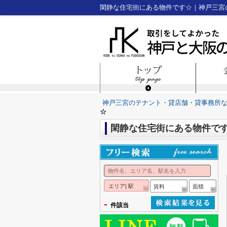
閑静な住宅街にある物件です☆｜神戸三宮
神戸三宮のテナント・貸店舗・貸事務所
☆
閑静な住宅街にある物件で
エリア| 駅
賃料
面積
-
件該当