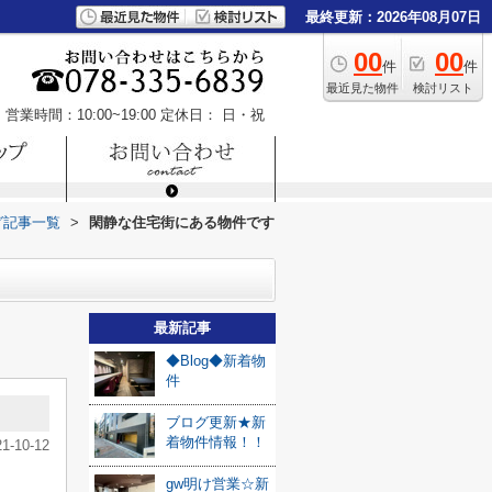
最終更新：2026年08月07日
00
00
件
件
最近見た物件
検討リスト
営業時間：10:00~19:00
定休日： 日・祝
グ記事一覧
>
閑静な住宅街にある物件です
最新記事
◆Blog◆新着物
件
ブログ更新★新
着物件情報！！
21-10-12
gw明け営業☆新