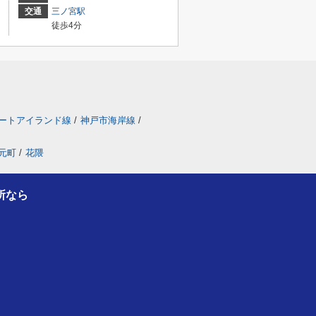
交通
三ノ宮駅
徒歩4分
ートアイランド線
/
神戸市海岸線
/
元町
/
花隈
所なら