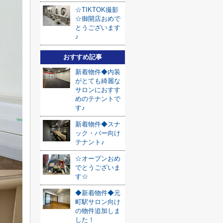
☆TIKTOK撮影
☆御開店おめで
とうございます
♪
おすすめ記事
新着物件◆内装
がとても綺麗な
サロンにおすす
めのテナントで
す♪
新着物件◆スナ
ック・バー向け
テナント♪
☆オープンおめ
でとうございま
す☆
◆新着物件◆元
町駅サロン向け
の物件追加しま
した！