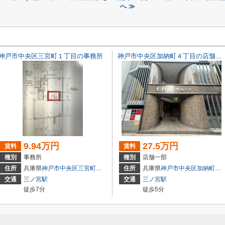
へ ≫
神戸市中央区三宮町１丁目の事務所
神戸市中央区加納町４丁目の店舗一部
9.94万円
27.5万円
賃料
賃料
種別
事務所
種別
店舗一部
3
住所
兵庫県
神戸市中央区
三宮町
１丁目
住所
兵庫県
神戸市中央区
加納町
４丁
交通
三ノ宮駅
交通
三ノ宮駅
徒歩7分
徒歩5分