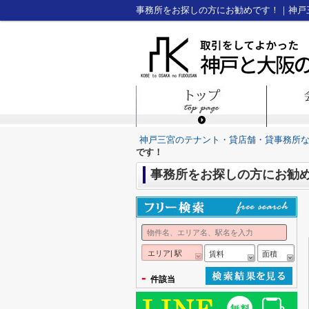
事務所をお探しの方にお勧めです！｜神戸
神戸三宮のテナント・貸店舗・貸事務所
です！
事務所をお探しの方にお勧
エリア| 駅
賃料
面積
-
件該当