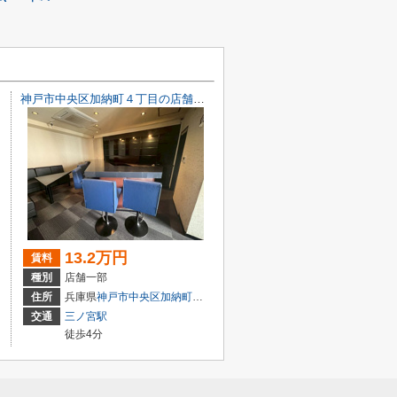
神戸市中央区加納町４丁目の店舗一部
13.2万円
賃料
種別
店舗一部
目7-8
住所
兵庫県
神戸市中央区
加納町
４丁目9-29
交通
三ノ宮駅
徒歩4分