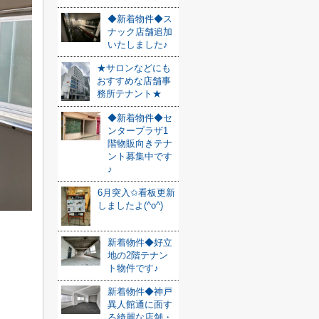
◆新着物件◆ス
ナック店舗追加
いたしました♪
★サロンなどにも
おすすめな店舗事
務所テナント★
◆新着物件◆セ
ンタープラザ1
階物販向きテナ
ント募集中です
♪
6月突入✩看板更新
しましたよ(^o^)
新着物件◆好立
地の2階テナン
ト物件です♪
新着物件◆神戸
異人館通に面す
る綺麗な店舗・