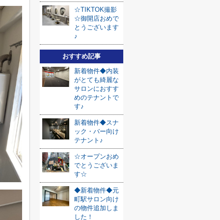
☆TIKTOK撮影
☆御開店おめで
とうございます
♪
おすすめ記事
新着物件◆内装
がとても綺麗な
サロンにおすす
めのテナントで
す♪
新着物件◆スナ
ック・バー向け
テナント♪
☆オープンおめ
でとうございま
す☆
◆新着物件◆元
町駅サロン向け
の物件追加しま
した！