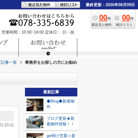
最終更新：2026年08月09日
00
00
件
件
最近見た物件
検討リスト
営業時間：10:00~19:00
定休日： 日・祝
グ記事一覧
>
事務所をお探しの方にお勧め
最新記事
◆Blog◆新着物
件
ブログ更新★新
着物件情報！！
21-10-11
gw明け営業☆新