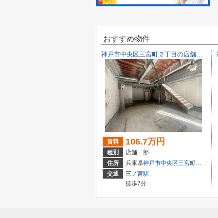
おすすめ物件
神戸市中央区三宮町２丁目の店舗一部
106.7万円
賃料
種別
店舗一部
住所
兵庫県
神戸市中央区
三宮町
２丁目9-
交通
三ノ宮駅
徒歩7分