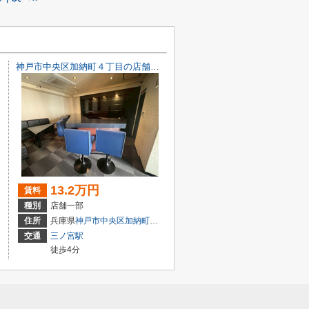
神戸市中央区加納町４丁目の店舗一部
13.2万円
賃料
種別
店舗一部
目7-8
住所
兵庫県
神戸市中央区
加納町
４丁目9-29
交通
三ノ宮駅
徒歩4分