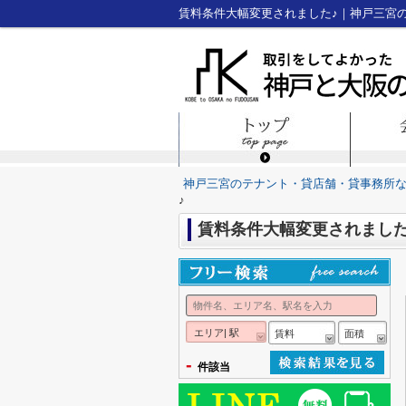
賃料条件大幅変更されました♪｜神戸三宮
神戸三宮のテナント・貸店舗・貸事務所
♪
賃料条件大幅変更されました
エリア| 駅
賃料
面積
-
件該当