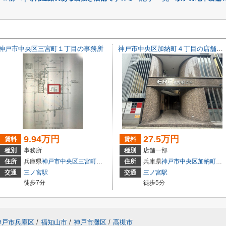
神戸市中央区三宮町１丁目の事務所
神戸市中央区加納町４丁目の店舗一部
9.94万円
27.5万円
賃料
賃料
種別
事務所
種別
店舗一部
3
住所
兵庫県
神戸市中央区
三宮町
１丁目
住所
兵庫県
神戸市中央区
加納町
４丁
交通
三ノ宮駅
交通
三ノ宮駅
徒歩7分
徒歩5分
神戸市兵庫区
/
福知山市
/
神戸市灘区
/
高槻市