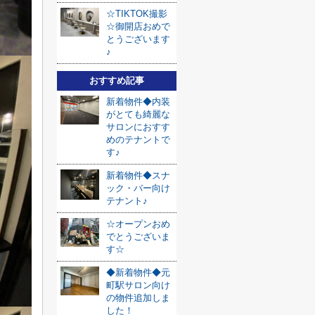
☆TIKTOK撮影
☆御開店おめで
とうございます
♪
おすすめ記事
新着物件◆内装
がとても綺麗な
サロンにおすす
めのテナントで
す♪
新着物件◆スナ
ック・バー向け
テナント♪
☆オープンおめ
でとうございま
す☆
◆新着物件◆元
町駅サロン向け
の物件追加しま
した！