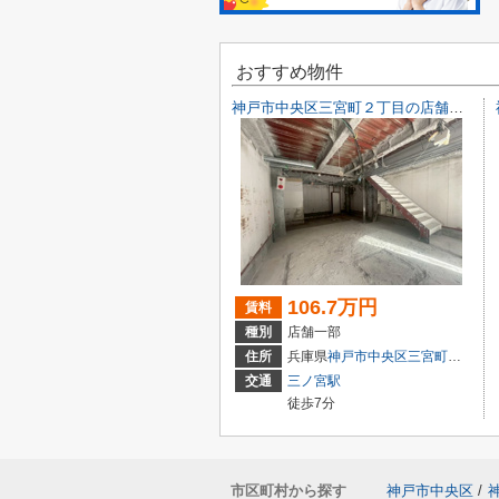
おすすめ物件
神戸市中央区三宮町２丁目の店舗一部
106.7万円
賃料
種別
店舗一部
住所
兵庫県
神戸市中央区
三宮町
２丁目9-
交通
三ノ宮駅
徒歩7分
市区町村から探す
神戸市中央区
/