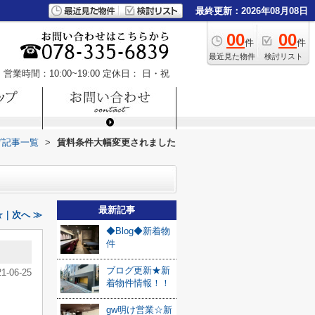
最終更新：2026年08月08日
00
00
件
件
最近見た物件
検討リスト
営業時間：10:00~19:00
定休日： 日・祝
グ記事一覧
>
賃料条件大幅変更されました
最新記事
｜次へ ≫
◆Blog◆新着物
件
ブログ更新★新
21-06-25
着物件情報！！
gw明け営業☆新