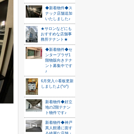
◆新着物件◆ス
ナック店舗追加
いたしました♪
★サロンなどにも
おすすめな店舗事
務所テナント★
◆新着物件◆セ
ンタープラザ1
階物販向きテナ
ント募集中です
♪
6月突入✩看板更新
しましたよ(^o^)
新着物件◆好立
地の2階テナン
ト物件です♪
新着物件◆神戸
異人館通に面す
る綺麗な店舗・