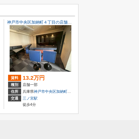
神戸市中央区加納町４丁目の店舗一部
13.2万円
賃料
種別
店舗一部
目7-8
住所
兵庫県
神戸市中央区
加納町
４丁目9-29
交通
三ノ宮駅
徒歩4分