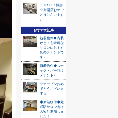
☆TIKTOK撮影
☆御開店おめで
とうございます
♪
おすすめ記事
新着物件◆内装
がとても綺麗な
サロンにおすす
めのテナントで
す♪
新着物件◆スナ
ック・バー向け
テナント♪
☆オープンおめ
でとうございま
す☆
◆新着物件◆元
町駅サロン向け
の物件追加しま
した！