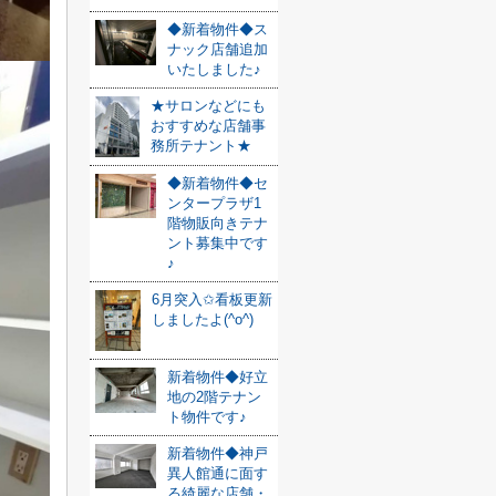
◆新着物件◆ス
ナック店舗追加
いたしました♪
★サロンなどにも
おすすめな店舗事
務所テナント★
◆新着物件◆セ
ンタープラザ1
階物販向きテナ
ント募集中です
♪
6月突入✩看板更新
しましたよ(^o^)
新着物件◆好立
地の2階テナン
ト物件です♪
新着物件◆神戸
異人館通に面す
る綺麗な店舗・