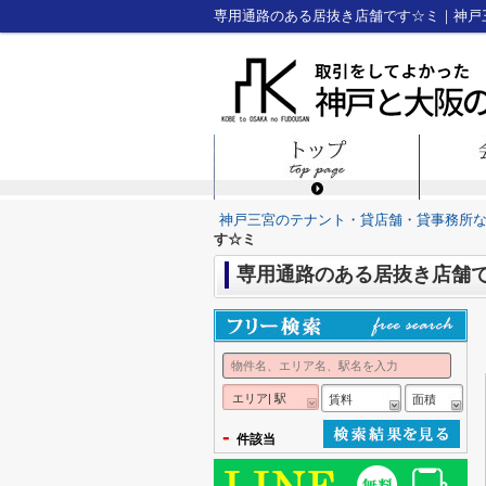
専用通路のある居抜き店舗です☆ミ｜神戸
神戸三宮のテナント・貸店舗・貸事務所
す☆ミ
専用通路のある居抜き店舗
エリア| 駅
賃料
面積
-
件該当