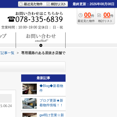
最終更新：2026年08月08日
00
00
件
件
最近見た物件
検討リスト
営業時間：10:00~19:00
定休日： 日・祝
グ記事一覧
>
専用通路のある居抜き店舗で
最新記事
◆Blog◆新着物
件
ブログ更新★新
着物件情報！！
21-06-24
gw明け営業☆新