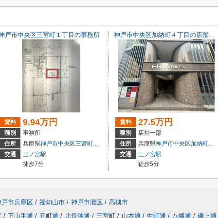
神戸市中央区三宮町１丁目の事務所
神戸市中央区加納町４丁目の店舗一部
9.94万円
27.5万円
賃料
賃料
種別
事務所
種別
店舗一部
3
住所
兵庫県
神戸市中央区
三宮町
１丁目
住所
兵庫県
神戸市中央区
加納町
４丁
交通
三ノ宮駅
交通
三ノ宮駅
徒歩7分
徒歩5分
神戸市兵庫区
/
福知山市
/
神戸市灘区
/
高槻市
町
/
下山手通
/
元町通
/
北長狭通
/
三宮町
/
山本通
/
中町通
/
八幡通
/
磯上通