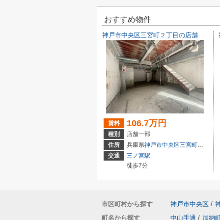
おすすめ物件
神戸市中央区三宮町２丁目の店舗一部
106.7万円
賃料
種別
店舗一部
住所
兵庫県
神戸市中央区
三宮町
２丁目9-
交通
三ノ宮駅
徒歩7分
市区町村から探す
神戸市中央区
/
町名から探す
中山手通
/
加納