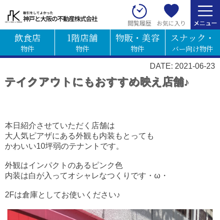
お気に入り
閲覧履歴
飲食店
1階店舗
物販・美容
スナック・
物件
物件
物件
バー向け物件
DATE: 2021-06-23
テイクアウトにもおすすめ映え店舗♪
本日紹介させていただく店舗は
大人気ピアザにある外観も内装もとっても
かわいい10坪弱のテナントです。
外観はインパクトのあるピンク色
内装は白が入ってオシャレなつくりです・ω・
2Fは倉庫としてお使いください♪