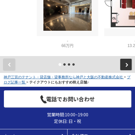
-
66万円
13.
神戸三宮のテナント・貸店舗・貸事務所なら神戸と大阪の不動産株式会社
>
ブ
ログ記事一覧
>
テイクアウトにもおすすめ映え店舗♪
電話でお問い合わせ
営業時間:10:00~19:00
定休日: 日・祝