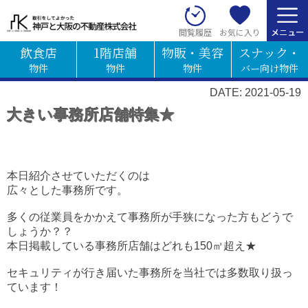
お気に入り
閲覧履歴
飲食店
1階店舗
物販・美容
スナック・
物件
物件
物件
バー向け物件
DATE: 2021-05-19
大きい事務所店舗特集★
本日紹介させていただくのは
広々とした事務所です。
多くの従業員をかかえて事務所が手狭になった方もどうで
しょうか？？
本日掲載している事務所店舗はどれも150㎡超え★
セキュリティが行き届いた事務所を当社では多数取り扱っ
ています！