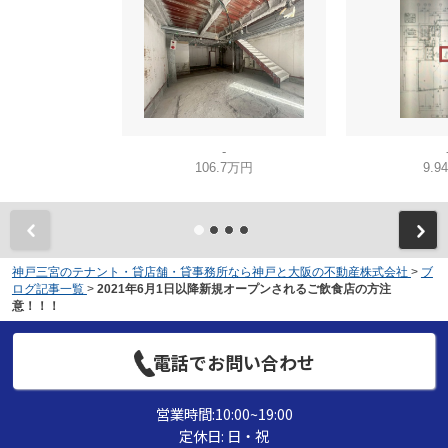
-
106.7万円
9.9
神戸三宮のテナント・貸店舗・貸事務所なら神戸と大阪の不動産株式会社
>
ブ
ログ記事一覧
>
2021年6月1日以降新規オープンされるご飲食店の方注
意！！！
電話でお問い合わせ
営業時間:10:00~19:00
定休日: 日・祝