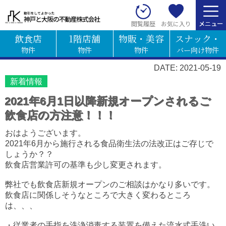
お気に入り
閲覧履歴
飲食店
1階店舗
物販・美容
スナック・
物件
物件
物件
バー向け物件
DATE: 2021-05-19
新着情報
2021年6月1日以降新規オープンされるご
飲食店の方注意！！！
おはようございます。
2
021年6月から施行される食品衛生法の法改正はご存じで
しょうか？？
飲食店営業許可の基準も少し変更されます。
弊社でも飲食店新規オープンのご相談はかなり多いです。
飲食店に関係しそうなところで大きく変わるところ
は、、、
・従業者の手指を洗浄消毒する装置を備えた流水式手洗い