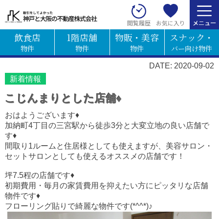
お気に入り
閲覧履歴
飲食店
1階店舗
物販・美容
スナック・
物件
物件
物件
バー向け物件
DATE: 2020-09-02
新着情報
こじんまりとした店舗♦
おはようございます♦
加納町4丁目の三宮駅から徒歩3分と大変立地の良い店舗で
す♦
間取り1ルームと住居様としても使えますが、美容サロン・
セットサロンとしても使えるオススメの店舗です！
坪7.5程の店舗です♦
初期費用・毎月の家賃費用を抑えたい方にピッタリな店舗
物件です♦
フローリング貼りで綺麗な物件です(*^^*)♪