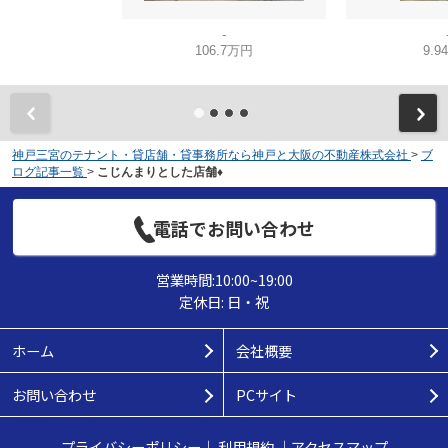
-
106.7万円
9.9
神戸三宮のテナント・貸店舗・貸事務所なら神戸と大阪の不動産株式会社
>
ブ
ログ記事一覧
>
こじんまりとした店舗♦
電話でお問い合わせ
営業時間:10:00~19:00
定休日: 日・祝
ホーム
会社概要
お問い合わせ
PCサイト
プライバシーポリシー
｜
利用規約
｜
アクセスマップ