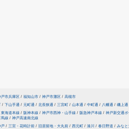
神戸市兵庫区
/
福知山市
/
神戸市灘区
/
高槻市
町
/
下山手通
/
元町通
/
北長狭通
/
三宮町
/
山本通
/
中町通
/
八幡通
/
磯上通
東海道本線
/
阪神本線
/
神戸市西神・山手線
/
阪急神戸本線
/
神戸新交通ポ
有馬線
/
神戸高速南北線
神戸
/
三宮・花時計前
/
旧居留地・大丸前
/
西元町
/
湊川
/
春日野道
/
みなと