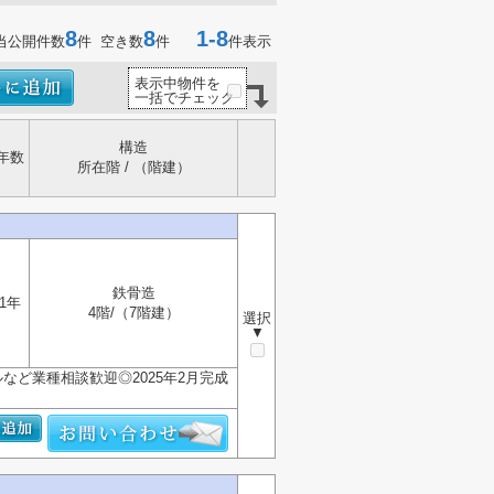
8
8
1-8
当公開件数
件 空き数
件
件表示
表示中物件を
一括でチェック
構造
年数
所在階 / （階建）
鉄骨造
1年
4階/（7階建）
選択
▼
ど業種相談歓迎◎2025年2月完成