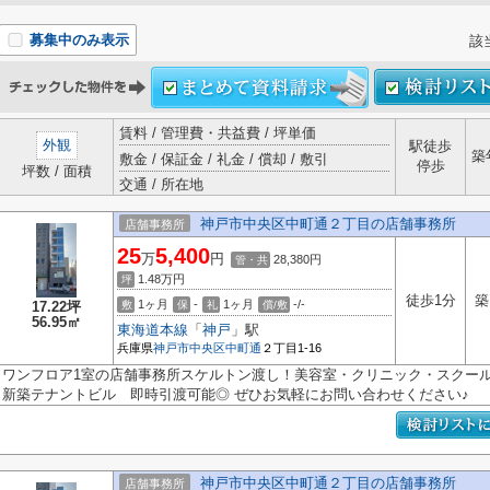
募集中のみ表示
該
賃料 / 管理費・共益費 / 坪単価
外観
駅徒歩
築
敷金 / 保証金 / 礼金 / 償却 / 敷引
停歩
坪数 / 面積
交通 / 所在地
神戸市中央区中町通２丁目の店舗事務所
店舗事務所
25
5,400
万
円
28,380円
管・共
1.48
万円
坪
徒歩1分
築
1ヶ月
-
1ヶ月
-/-
17.22坪
敷
保
礼
償/敷
56.95㎡
東海道本線
「
神戸
」駅
兵庫県
神戸市中央区
中町通
２丁目1-16
ワンフロア1室の店舗事務所スケルトン渡し！美容室・クリニック・スクールな
新築テナントビル 即時引渡可能◎ ぜひお気軽にお問い合わせください♪
神戸市中央区中町通２丁目の店舗事務所
店舗事務所