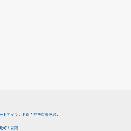
ートアイランド線
/
神戸市海岸線
/
元町
/
花隈