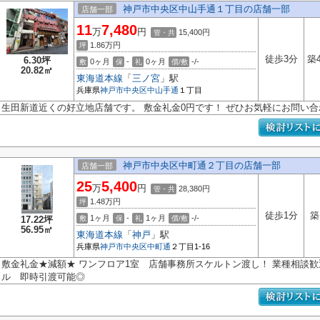
神戸市中央区中山手通１丁目の店舗一部
店舗一部
11
7,480
万
円
15,400円
管・共
1.86
万円
坪
徒歩3分
築
6.30坪
0ヶ月
-
0ヶ月
-/-
敷
保
礼
償/敷
20.82㎡
東海道本線
「
三ノ宮
」駅
兵庫県
神戸市中央区
中山手通
１丁目
生田新道近くの好立地店舗です。 敷金礼金0円です！ ぜひお気軽にお問い合
神戸市中央区中町通２丁目の店舗一部
店舗一部
25
5,400
万
円
28,380円
管・共
1.48
万円
坪
徒歩1分
築
1ヶ月
-
1ヶ月
-/-
17.22坪
敷
保
礼
償/敷
56.95㎡
東海道本線
「
神戸
」駅
兵庫県
神戸市中央区
中町通
２丁目1-16
敷金礼金★減額★ ワンフロア1室 店舗事務所スケルトン渡し！ 業種相談歓迎
ル 即時引渡可能◎