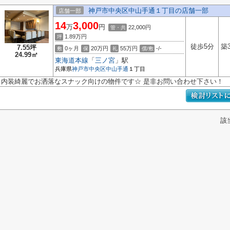
神戸市中央区中山手通１丁目の店舗一部
店舗一部
14
3,000
万
円
22,000円
管・共
1.89
万円
坪
徒歩5分
築
7.55坪
0ヶ月
20万円
55万円
-/-
敷
保
礼
償/敷
24.99㎡
東海道本線
「
三ノ宮
」駅
兵庫県
神戸市中央区
中山手通
１丁目
内装綺麗でお洒落なスナック向けの物件です☆ 是非お問い合わせ下さい！
該