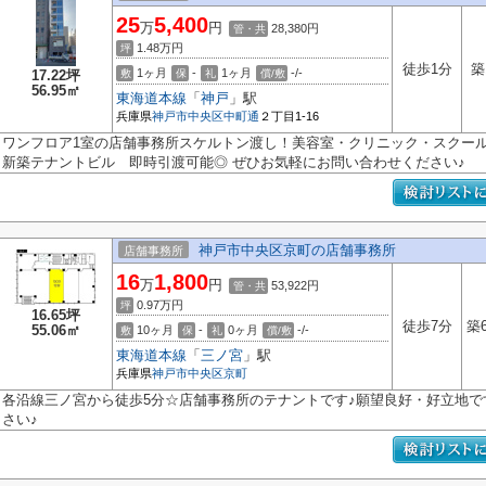
25
5,400
万
円
28,380円
管・共
1.48
万円
坪
徒歩1分
築
1ヶ月
-
1ヶ月
-/-
17.22坪
敷
保
礼
償/敷
56.95㎡
東海道本線
「
神戸
」駅
兵庫県
神戸市中央区
中町通
２丁目1-16
ワンフロア1室の店舗事務所スケルトン渡し！美容室・クリニック・スクールな
新築テナントビル 即時引渡可能◎ ぜひお気軽にお問い合わせください♪
神戸市中央区京町の店舗事務所
店舗事務所
16
1,800
万
円
53,922円
管・共
0.97
万円
坪
16.65坪
徒歩7分
築
55.06㎡
10ヶ月
-
0ヶ月
-/-
敷
保
礼
償/敷
東海道本線
「
三ノ宮
」駅
兵庫県
神戸市中央区
京町
各沿線三ノ宮から徒歩5分☆店舗事務所のテナントです♪願望良好・好立地
さい♪