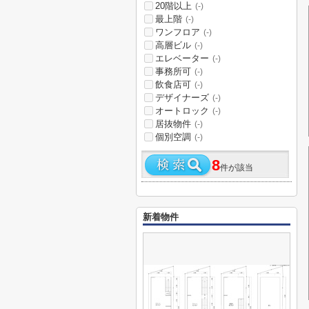
20階以上
(-)
最上階
(-)
ワンフロア
(-)
高層ビル
(-)
エレベーター
(-)
事務所可
(-)
飲食店可
(-)
デザイナーズ
(-)
オートロック
(-)
居抜物件
(-)
個別空調
(-)
8
件が該当
新着物件