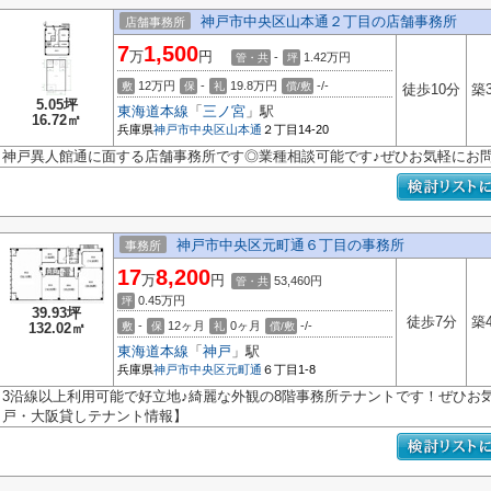
神戸市中央区山本通２丁目の店舗事務所
店舗事務所
7
1,500
万
円
-
1.42
万円
管・共
坪
12万円
-
19.8万円
-/-
敷
保
礼
償/敷
徒歩10分
築
5.05坪
東海道本線
「
三ノ宮
」駅
16.72㎡
兵庫県
神戸市中央区
山本通
２丁目14-20
神戸異人館通に面する店舗事務所です◎業種相談可能です♪ぜひお気軽にお問
神戸市中央区元町通６丁目の事務所
事務所
17
8,200
万
円
53,460円
管・共
0.45
万円
坪
39.93坪
徒歩7分
築
-
12ヶ月
0ヶ月
-/-
132.02㎡
敷
保
礼
償/敷
東海道本線
「
神戸
」駅
兵庫県
神戸市中央区
元町通
６丁目1-8
3沿線以上利用可能で好立地♪綺麗な外観の8階事務所テナントです！ぜひお
戸・大阪貸しテナント情報】