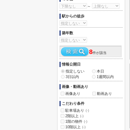
～
駅からの徒歩
築年数
8
件が該当
情報公開日
指定しない
本日
3日以内
1週間以内
画像・動画あり
画像あり
動画あり
こだわり条件
駐車場あり
(-)
2階以上
(-)
1階の物件
(-)
10階以上
(-)