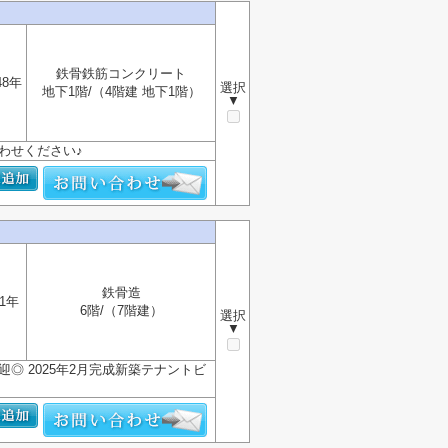
鉄骨鉄筋コンクリート
48年
選択
地下1階/（4階建 地下1階）
▼
わせください♪
鉄骨造
1年
6階/（7階建）
選択
▼
◎ 2025年2月完成新築テナントビ