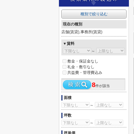
種別で絞り込む
現在の種別
店舗(賃貸),事務所(賃貸)
▼賃料
～
敷金・保証金なし
礼金・敷引なし
共益費・管理費込み
8
件が該当
面積
～
坪数
～
坪単価