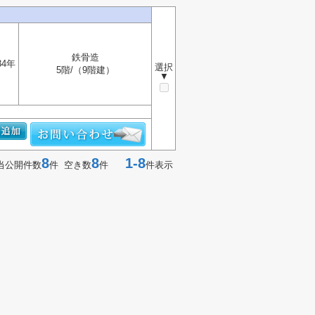
鉄骨造
34年
選択
5階/（9階建）
▼
8
8
1-8
当公開件数
件 空き数
件
件表示