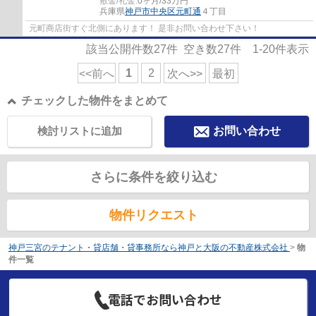
敷金/礼金:
0ヶ月/33万円
兵庫県
神戸市中央区
元町通
４丁目
元町商店街すぐ北側にあります！ 是非お問い合わせ下さい！
該当公開件数
27
件 空き数
27
件
1-20
件表示
1
2
<<前へ
次へ>>
最初
チェックした物件をまとめて
検討リストに追加
お問い合わせ
さらに条件を絞り込む
物件リクエスト
神戸三宮のテナント・貸店舗・貸事務所なら神戸と大阪の不動産株式会社
>
物
件一覧
電話でお問い合わせ