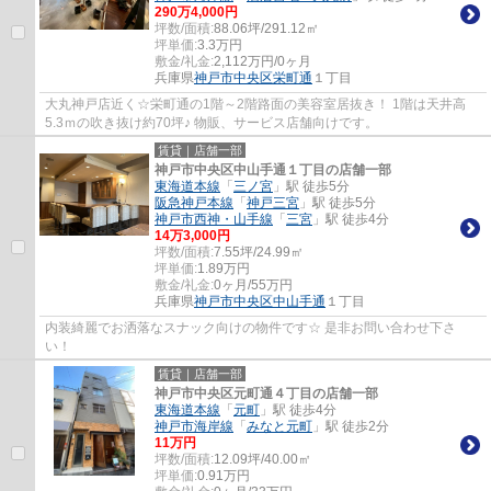
290
万
4,000
円
坪数/面積:
88.06坪/291.12㎡
坪単価:
3.3
万円
敷金/礼金:
2,112万円/0ヶ月
兵庫県
神戸市中央区
栄町通
１丁目
大丸神戸店近く☆栄町通の1階～2階路面の美容室居抜き！ 1階は天井高
5.3ｍの吹き抜け約70坪♪ 物販、サービス店舗向けです。
賃貸｜店舗一部
神戸市中央区中山手通１丁目の店舗一部
東海道本線
「
三ノ宮
」駅 徒歩5分
阪急神戸本線
「
神戸三宮
」駅 徒歩5分
神戸市西神・山手線
「
三宮
」駅 徒歩4分
14
万
3,000
円
坪数/面積:
7.55坪/24.99㎡
坪単価:
1.89
万円
敷金/礼金:
0ヶ月/55万円
兵庫県
神戸市中央区
中山手通
１丁目
内装綺麗でお洒落なスナック向けの物件です☆ 是非お問い合わせ下さ
い！
賃貸｜店舗一部
神戸市中央区元町通４丁目の店舗一部
東海道本線
「
元町
」駅 徒歩4分
神戸市海岸線
「
みなと元町
」駅 徒歩2分
11
万円
坪数/面積:
12.09坪/40.00㎡
坪単価:
0.91
万円