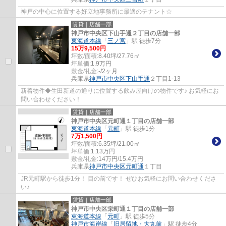
神戸の中心に位置する好立地事務所に最適のテナント☆
賃貸｜店舗一部
神戸市中央区下山手通２丁目の店舗一部
東海道本線
「
三ノ宮
」駅 徒歩7分
15
万
9,500
円
坪数/面積:
8.40坪/27.76㎡
坪単価:
1.9
万円
敷金/礼金:
-/2ヶ月
兵庫県
神戸市中央区
下山手通
２丁目1-13
新着物件◆生田新道の通りに位置する飲み屋向けの物件です♪ お気軽にお
問い合わせください！
賃貸｜店舗一部
神戸市中央区元町通１丁目の店舗一部
東海道本線
「
元町
」駅 徒歩1分
7
万
1,500
円
坪数/面積:
6.35坪/21.00㎡
坪単価:
1.13
万円
敷金/礼金:
14万円/15.4万円
兵庫県
神戸市中央区
元町通
１丁目
JR元町駅から徒歩1分！ 目の前です！ ぜひお気軽にお問い合わせくださ
い♪
賃貸｜店舗一部
神戸市中央区栄町通１丁目の店舗一部
東海道本線
「
元町
」駅 徒歩5分
神戸市海岸線
「
旧居留地・大丸前
」駅 徒歩4分