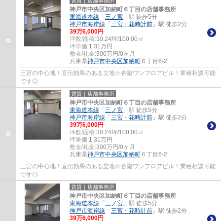
賃貸｜店舗事務所
神戸市中央区加納町６丁目の店舗事務所
東海道本線
「
三ノ宮
」駅 徒歩5分
神戸市海岸線
「
三宮・花時計前
」駅 徒歩2分
39
万
6,000
円
坪数/面積:
30.24坪/100.00㎡
坪単価:
1.31
万円
敷金/礼金:
300万円/0ヶ月
兵庫県
神戸市中央区
加納町
６丁目6-2
三宮の中心地！宣伝効果のある立地☆各階ワンフロアビル！業種相談可能
です◎
賃貸｜店舗事務所
神戸市中央区加納町６丁目の店舗事務所
東海道本線
「
三ノ宮
」駅 徒歩5分
神戸市海岸線
「
三宮・花時計前
」駅 徒歩2分
39
万
6,000
円
坪数/面積:
30.24坪/100.00㎡
坪単価:
1.31
万円
敷金/礼金:
300万円/0ヶ月
兵庫県
神戸市中央区
加納町
６丁目6-2
三宮の中心地！宣伝効果のある立地☆各階ワンフロアビル！業種相談可能
です◎
賃貸｜店舗事務所
神戸市中央区加納町６丁目の店舗事務所
東海道本線
「
三ノ宮
」駅 徒歩5分
神戸市海岸線
「
三宮・花時計前
」駅 徒歩2分
39
万
6,000
円