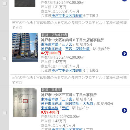
坪数/面積:
30.24坪/100.00㎡
坪単価:
1.31
万円
敷金/礼金:
300万円/0ヶ月
兵庫県
神戸市中央区
加納町
６丁目6-2
三宮の中心地！宣伝効果のある立地☆各階ワンフロアビル！業種相談可能
です◎
賃貸｜店舗事務所
神戸市中央区加納町６丁目の店舗事務所
東海道本線
「
三ノ宮
」駅 徒歩5分
神戸市海岸線
「
三宮・花時計前
」駅 徒歩2分
42
万
9,000
円
坪数/面積:
30.24坪/100.00㎡
坪単価:
1.42
万円
敷金/礼金:
300万円/0ヶ月
兵庫県
神戸市中央区
加納町
６丁目6-2
三宮の中心地！宣伝効果のある立地☆各階ワンフロアビル！業種相談可能
です◎
賃貸｜事務所
神戸市中央区三宮町１丁目の事務所
東海道本線
「
三ノ宮
」駅 徒歩7分
神戸市海岸線
「
旧居留地・大丸前
」駅 徒歩3分
東海道本線
「
元町
」駅 徒歩9分
9
万
9,400
円
坪数/面積:
6.95坪/23.00㎡
坪単価:
1.43
万円
敷金/礼金:
3ヶ月/3ヶ月
兵庫県
神戸市中央区
三宮町
１丁目