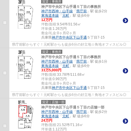
賃貸｜事務所
神戸市中央区下山手通５丁目の事務所
神戸市西神・山手線
「
県庁前
」駅 徒歩2分
東海道本線
「
元町
」駅 徒歩6分
12
万円
坪数/面積:
9.54坪/31.56㎡
坪単価:
1.26
万円
敷金/礼金:
0ヶ月/2ヶ月
兵庫県
神戸市中央区
下山手通
５丁目7-15
県庁前駅からすぐ！元町駅からも徒歩6分の好立地☆角地オフィスビル◎
賃貸｜事務所
神戸市中央区下山手通５丁目の事務所
神戸市西神・山手線
「
県庁前
」駅 徒歩1分
東海道本線
「
元町
」駅 徒歩6分
33
万
5,000
円
坪数/面積:
33.78坪/111.68㎡
坪単価:
0.99
万円
敷金/礼金:
0ヶ月/2ヶ月
兵庫県
神戸市中央区
下山手通
５丁目7-15
県庁前駅からすぐ！元町駅からも徒歩6分の好立地！角地オフィスビル◎
賃貸｜店舗一部
神戸市中央区下山手通５丁目の店舗一部
神戸市西神・山手線
「
県庁前
」駅 徒歩2分
東海道本線
「
元町
」駅 徒歩6分
24
万円
坪数/面積:
21.52坪/71.16㎡
坪単価:
1.12
万円