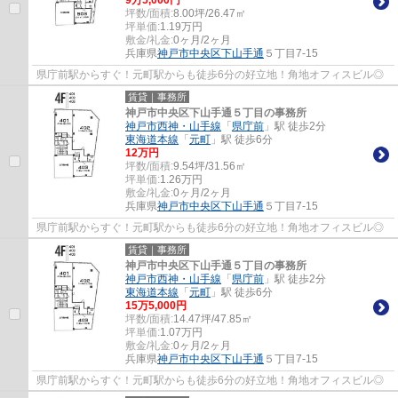
9
万
5,000
円
坪数/面積:
8.00坪/26.47㎡
坪単価:
1.19
万円
敷金/礼金:
0ヶ月/2ヶ月
兵庫県
神戸市中央区
下山手通
５丁目7-15
県庁前駅からすぐ！元町駅からも徒歩6分の好立地！角地オフィスビル◎
賃貸｜事務所
神戸市中央区下山手通５丁目の事務所
神戸市西神・山手線
「
県庁前
」駅 徒歩2分
東海道本線
「
元町
」駅 徒歩6分
12
万円
坪数/面積:
9.54坪/31.56㎡
坪単価:
1.26
万円
敷金/礼金:
0ヶ月/2ヶ月
兵庫県
神戸市中央区
下山手通
５丁目7-15
県庁前駅からすぐ！元町駅からも徒歩6分の好立地！角地オフィスビル◎
賃貸｜事務所
神戸市中央区下山手通５丁目の事務所
神戸市西神・山手線
「
県庁前
」駅 徒歩2分
東海道本線
「
元町
」駅 徒歩6分
15
万
5,000
円
坪数/面積:
14.47坪/47.85㎡
坪単価:
1.07
万円
敷金/礼金:
0ヶ月/2ヶ月
兵庫県
神戸市中央区
下山手通
５丁目7-15
県庁前駅からすぐ！元町駅からも徒歩6分の好立地！角地オフィスビル◎