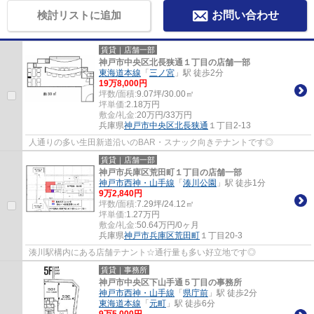
検討リストに追加
お問い合わせ
賃貸｜店舗一部
神戸市中央区北長狭通１丁目の店舗一部
東海道本線
「
三ノ宮
」駅 徒歩2分
19
万
8,000
円
坪数/面積:
9.07坪/30.00㎡
坪単価:
2.18
万円
敷金/礼金:
20万円/33万円
兵庫県
神戸市中央区
北長狭通
１丁目2-13
人通りの多い生田新道沿いのBAR・スナック向きテナントです◎
賃貸｜店舗一部
神戸市兵庫区荒田町１丁目の店舗一部
神戸市西神・山手線
「
湊川公園
」駅 徒歩1分
9
万
2,840
円
坪数/面積:
7.29坪/24.12㎡
坪単価:
1.27
万円
敷金/礼金:
50.64万円/0ヶ月
兵庫県
神戸市兵庫区
荒田町
１丁目20-3
湊川駅構内にある店舗テナント☆通行量も多い好立地です◎
賃貸｜事務所
神戸市中央区下山手通５丁目の事務所
神戸市西神・山手線
「
県庁前
」駅 徒歩2分
東海道本線
「
元町
」駅 徒歩6分