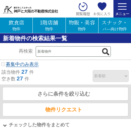
お気に入り
閲覧履歴
飲食店
1階店舗
物販・美容
スナック・
物件
物件
物件
バー向け物件
新着物件の検索結果一覧
再検索
募集中のみ表示
27
該当物件
件
27
空き数
件
さらに条件を絞り込む
物件リクエスト
チェックした物件をまとめて